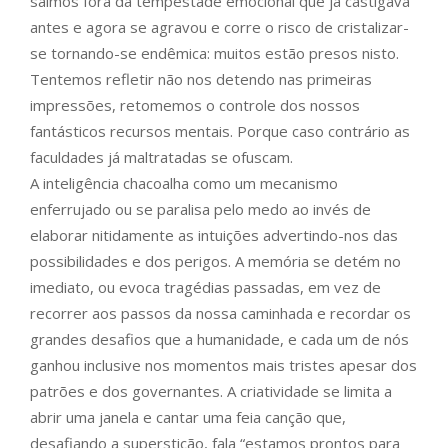
saímos fora da tempestade emocional que já castigava
antes e agora se agravou e corre o risco de cristalizar-
se tornando-se endêmica: muitos estão presos nisto.
Tentemos refletir não nos detendo nas primeiras
impressões, retomemos o controle dos nossos
fantásticos recursos mentais. Porque caso contrário as
faculdades já maltratadas se ofuscam.
A inteligência chacoalha como um mecanismo
enferrujado ou se paralisa pelo medo ao invés de
elaborar nitidamente as intuições advertindo-nos das
possibilidades e dos perigos. A memória se detém no
imediato, ou evoca tragédias passadas, em vez de
recorrer aos passos da nossa caminhada e recordar os
grandes desafios que a humanidade, e cada um de nós
ganhou inclusive nos momentos mais tristes apesar dos
patrões e dos governantes. A criatividade se limita a
abrir uma janela e cantar uma feia canção que,
desafiando a superstição, fala “estamos prontos para