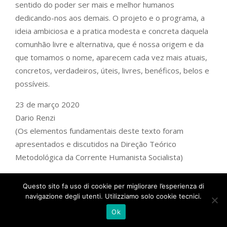
sentido do poder ser mais e melhor humanos
dedicando-nos aos demais. O projeto e o programa, a
ideia ambiciosa e a pratica modesta e concreta daquela
comunhão livre e alternativa, que é nossa origem e da
que tomamos o nome, aparecem cada vez mais atuais,
concretos, verdadeiros, úteis, livres, benéficos, belos e
possíveis.
23 de março 2020
Dario Renzi
(Os elementos fundamentais deste texto foram
apresentados e discutidos na Direção Teórico
Metodológica da Corrente Humanista Socialista)
(1) – Il Foglio é um jornal italiano de tendência de centro-
Questo sito fa uso di cookie per migliorare l’esperienza di
direita liberal.
navigazione degli utenti. Utilizziamo solo cookie tecnici.
(2) – Lotta Comunista é uma Organização Política
Ok
extraparlamentar italiana.