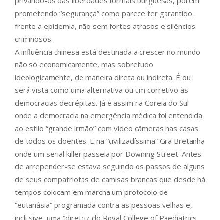
privando-os das liberdades formais burguesas, porem
prometendo “segurança” como parece ter garantido,
frente a epidemia, não sem fortes atrasos e silêncios
criminosos.
A influência chinesa está destinada a crescer no mundo
não só economicamente, mas sobretudo
ideologicamente, de maneira direta ou indireta. É ou
será vista como uma alternativa ou um corretivo às
democracias decrépitas. Já é assim na Coreia do Sul
onde a democracia na emergência médica foi entendida
ao estilo “grande irmão” com video câmeras nas casas
de todos os doentes. E na “civilizadíssima” Grã Bretãnha
onde um serial killer passeia por Downing Street. Antes
de arrepender-se estava seguindo os passos de alguns
de seus compatriotas de camisas brancas que desde há
tempos colocam em marcha um protocolo de
“eutanásia” programada contra as pessoas velhas e,
inclusive, uma “diretriz do Royal College of Paediatrics