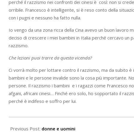
perché il razzismo nei confronti dei cinesi è così: non si cre
orribile. Francesco è intelligente, si è reso conto della situ
con i pugni e nessuno ha fatto nulla.
Io vengo da una zona ricca della Cina avevo un buon lavoro ma
deciso di crescere i miei bambini in Italia perché cercavo un 
razzismo.
Che lezioni puoi trarre da questa vicenda?
Ci vorrà molto per lottare contro il razzismo, ma da subito è im
bambini e le persone invalide sono la cosa più importante. Non 
persone. Il razzismo i bambini e i ragazzi come Francesco non 
afgani, africani cinesi… Finché ero solo, ho sopportato il r
perché è indifeso e soffro per lui.
2021-
05-
Previous Post:
donne e uomini