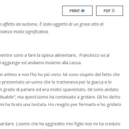
PRINT
PDF
 affetto da autismo. È stato oggetto di un grave atto di
nianza molto significativa.
mentre sono a fare la spesa alimentare, Francesco va al
mi raggiunge ed andiamo insieme alla cassa.
n attimo e non l’ho ho più visto. Mi sono stupito del fatto che
è presentato un uomo che lo tratteneva per la giacca e lo
n grado di parlare ed era molto spaventato. Gli sono andato
 disabile”, ma quest’uomo ha continuato a gridare. Gli ho detto
e mi ha tirato una testata. Ho reagito per fermarlo e ho gridato
ardare. L’uomo che ha aggredito mio figlio non mi ha creduto