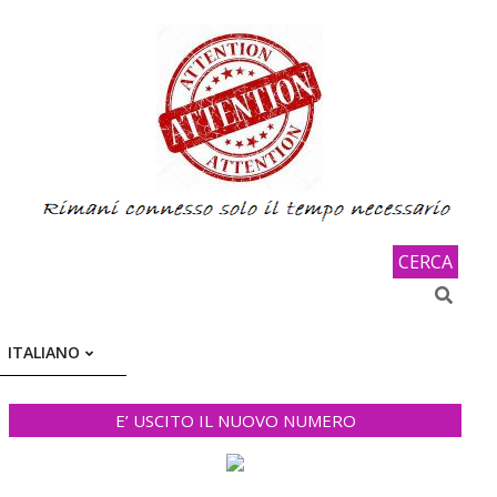
CERCA
Search
ITALIANO
E’ USCITO IL NUOVO NUMERO