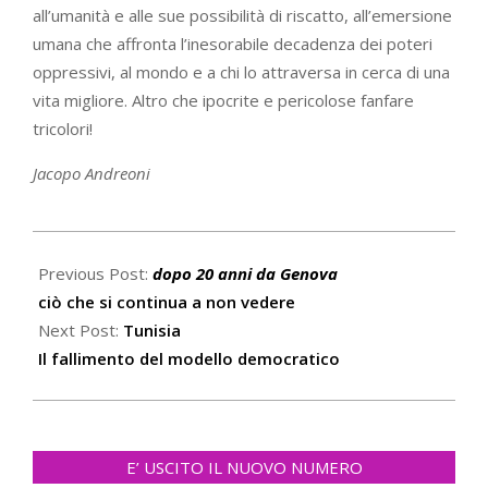
all’umanità e alle sue possibilità di riscatto, all’emersione
umana che affronta l’inesorabile decadenza dei poteri
oppressivi, al mondo e a chi lo attraversa in cerca di una
vita migliore. Altro che ipocrite e pericolose fanfare
tricolori!
Jacopo Andreoni
2021-
07-
Previous Post:
dopo 20 anni da Genova
27
ciò che si continua a non vedere
Next Post:
Tunisia
Il fallimento del modello democratico
E’ USCITO IL NUOVO NUMERO