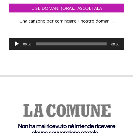
E SE DOMANI (ORA)… ASCOLTALA
Una canzone per cominciare il nostro domani
…
Audio
00:00
00:00
Player
Non ha mai ricevuto né intende ricevere
alcuna sovvenzione statale…