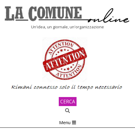
Skip
to
content
LA
Un'idea, un giornale, un'organizzazione
COMUNE
ONLINE
CERCA
Search
Primary
Menu
Navigation