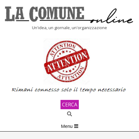
Skip
to
content
LA
Un'idea, un giornale, un'organizzazione
COMUNE
ONLINE
CERCA
Search
Primary
Menu
Navigation