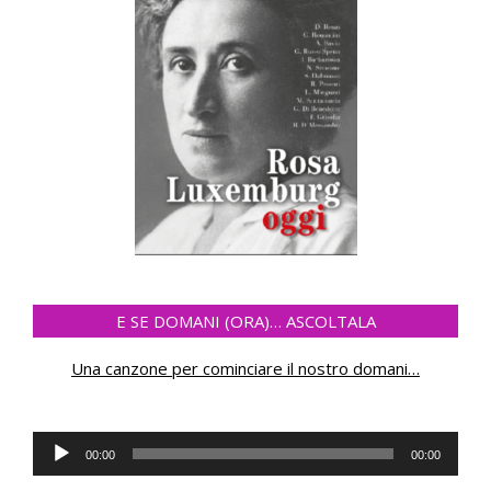
E SE DOMANI (ORA)… ASCOLTALA
Una canzone per cominciare il nostro domani
…
Audio
00:00
00:00
Player