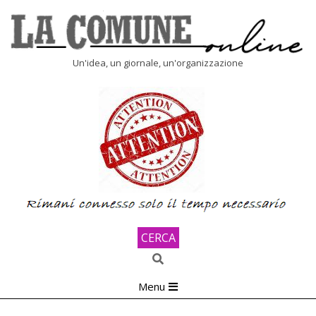
Skip
to
content
LA
Un'idea, un giornale, un'organizzazione
COMUNE
ONLINE
CERCA
Search
Primary
Menu
Navigation