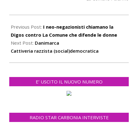
2021-
06-
Previous Post:
I neo-negazionisti chiamano la
17
Digos contro La Comune che difende le donne
Next Post:
Danimarca
Cattiveria razzista (social)democratica
E’ USCITO IL NUOVO NUMERO
RADIO STAR CARBONIA INTERVISTE