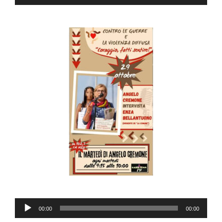
Player
Audio
00:00
00:00
Player