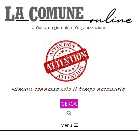
Skip
to
content
LA
Un'idea, un giornale, un'organizzazione
COMUNE
ONLINE
CERCA
Search
Primary
Menu
Navigation