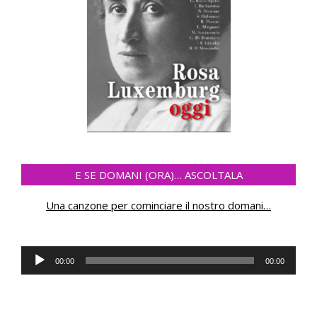
E SE DOMANI (ORA)… ASCOLTALA
Una canzone per cominciare il nostro domani
…
Audio
00:00
00:00
Player