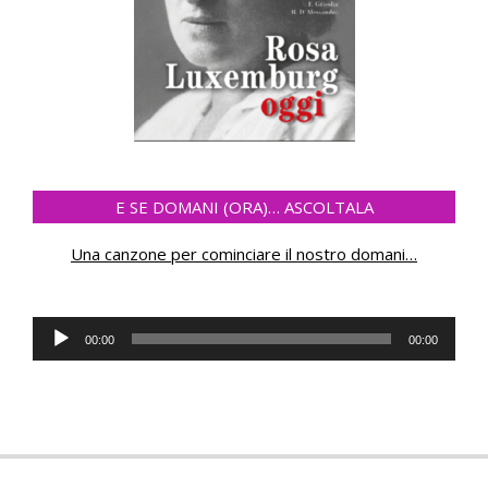
E SE DOMANI (ORA)… ASCOLTALA
Una canzone per cominciare il nostro domani
…
Audio
00:00
00:00
Player