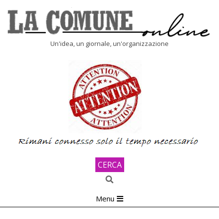
Skip
to
content
LA
Un'idea, un giornale, un'organizzazione
COMUNE
ONLINE
CERCA
Search
Primary
Menu
Navigation