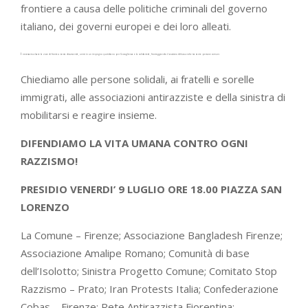
frontiere a causa delle politiche criminali del governo
italiano, dei governi europei e dei loro alleati.
È necessario alzare la voce di fronte a tanta disumanità, unirci in un impegno quotidiano per l’accoglienza e la solidarietà, fronteggiando il razzismo diffuso anche tra tante persone comuni.
Chiediamo alle persone solidali, ai fratelli e sorelle
immigrati, alle associazioni antirazziste e della sinistra di
mobilitarsi e reagire insieme.
DIFENDIAMO LA VITA UMANA CONTRO OGNI
RAZZISMO!
PRESIDIO VENERDI’ 9 LUGLIO ORE 18.00 PIAZZA SAN
LORENZO
La Comune – Firenze; Associazione Bangladesh Firenze;
Associazione Amalipe Romano; Comunità di base
dell’Isolotto; Sinistra Progetto Comune; Comitato Stop
Razzismo – Prato; Iran Protests Italia; Confederazione
Cobas – Firenze; Rete Antirazzista Fiorentina;