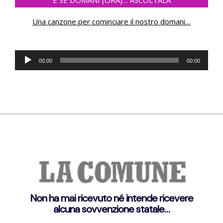
E SE DOMANI (ORA)… ASCOLTALA
Una canzone per cominciare il nostro domani
…
Audio
00:00
00:00
Player
Non ha mai ricevuto né intende ricevere
alcuna sovvenzione statale…