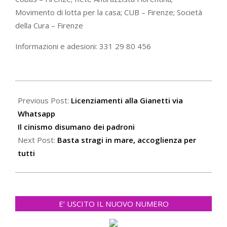
Movimento di lotta per la casa; CUB – Firenze; Società
della Cura – Firenze
Informazioni e adesioni: 331 29 80 456
2021-
07-
Previous Post:
Licenziamenti alla Gianetti via
08
Whatsapp
Il cinismo disumano dei padroni
Next Post:
Basta stragi in mare, accoglienza per
tutti
E’ USCITO IL NUOVO NUMERO