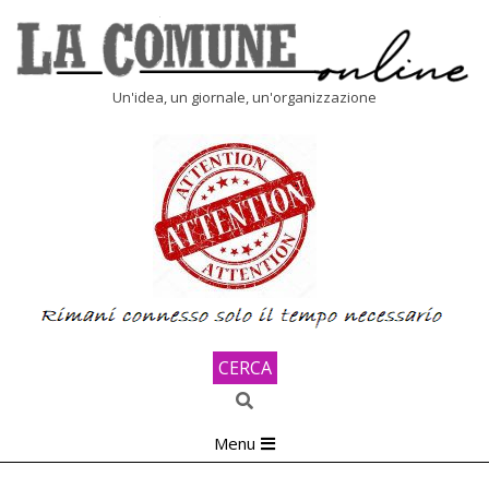
Skip
to
content
LA
Un'idea, un giornale, un'organizzazione
COMUNE
ONLINE
CERCA
Search
Primary
Menu
Navigation