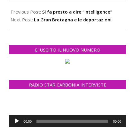
2022-
06-
Previous Post:
Si fa presto a dire “intelligence”
12
Next Post:
La Gran Bretagna e le deportazioni
E’ USCITO IL NUOVO NUMERO
RADIO STAR CARBONIA INTERVISTE
Audio
00:00
00:00
Player