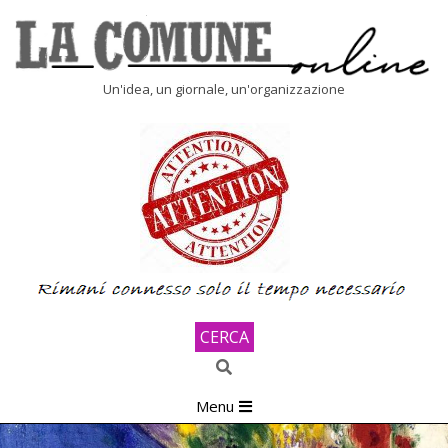
Skip
to
content
LA
Un'idea, un giornale, un'organizzazione
COMUNE
ONLINE
CERCA
Search
Primary
Menu
Navigation