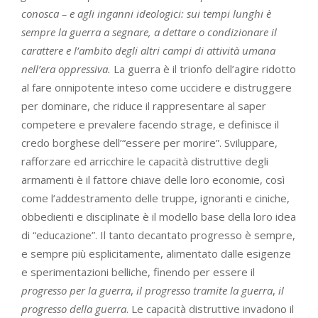
conosca – e agli inganni ideologici: sui tempi lunghi è
sempre la guerra a segnare, a dettare o condizionare il
carattere e l’ambito degli altri campi di attività umana
nell’era oppressiva.
La guerra è il trionfo dell’agire ridotto
al fare onnipotente inteso come uccidere e distruggere
per dominare, che riduce il rappresentare al saper
competere e prevalere facendo strage, e definisce il
credo borghese dell’“essere per morire”. Sviluppare,
rafforzare ed arricchire le capacità distruttive degli
armamenti è il fattore chiave delle loro economie, così
come l’addestramento delle truppe, ignoranti e ciniche,
obbedienti e disciplinate è il modello base della loro idea
di “educazione”. Il tanto decantato progresso è sempre,
e sempre più esplicitamente, alimentato dalle esigenze
e sperimentazioni belliche, finendo per essere il
progresso
per
la
guerra
,
il
progresso
tramite
la
guerra
,
il
progresso
della
guerra
. Le capacità distruttive invadono il