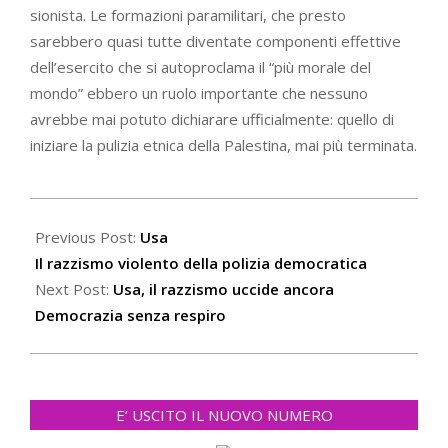
sionista. Le formazioni paramilitari, che presto
sarebbero quasi tutte diventate componenti effettive
dell’esercito che si autoproclama il “più morale del
mondo” ebbero un ruolo importante che nessuno
avrebbe mai potuto dichiarare ufficialmente: quello di
iniziare la pulizia etnica della Palestina, mai più terminata.
2020-
05-
Previous Post:
Usa
30
Il razzismo violento della polizia democratica
Next Post:
Usa, il razzismo uccide ancora
Democrazia senza respiro
E’ USCITO IL NUOVO NUMERO