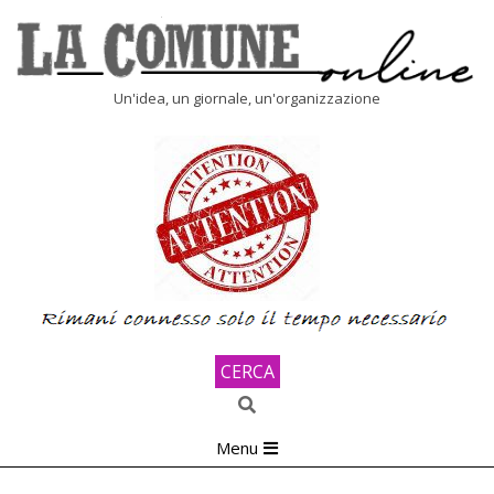
Skip
to
content
LA
Un'idea, un giornale, un'organizzazione
COMUNE
ONLINE
CERCA
Search
Primary
Menu
Navigation