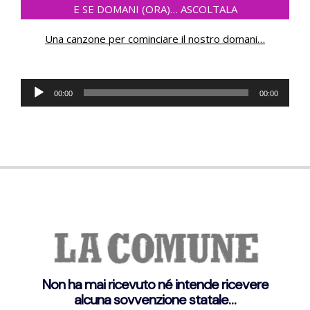
E SE DOMANI (ORA)… ASCOLTALA
Una canzone per cominciare il nostro domani
…
Audio
00:00
00:00
Player
Non ha mai ricevuto né intende ricevere
alcuna sovvenzione statale…