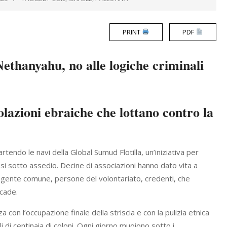
PRINT
PDF
ethanyahu, no alle logiche criminali
olazioni ebraiche che lottano contro la
endo le navi della Global Sumud Flotilla, un’iniziativa per
esi sotto assedio. Decine di associazioni hanno dato vita a
 di gente comune, persone del volontariato, credenti, che
cade.
on l’occupazione finale della striscia e con la pulizia etnica
ali di centinaia di coloni. Ogni giorno muoiono sotto i