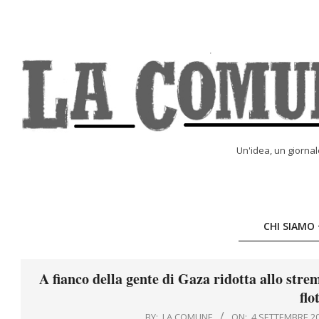
Skip
to
content
LA
Un'idea, un giorna
COMUNE
ONLINE
CHI SIAMO
A fianco della gente di Gaza ridotta allo str
flo
BY:
LA COMUNE
ON:
4 SETTEMBRE 2