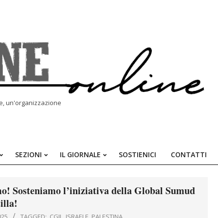
le, un'organizzazione
SEZIONI
IL GIORNALE
SOSTIENICI
CONTATTI
Primary
Navigation
Menu
emo! Sosteniamo l’iniziativa della Global Sumud
tilla!
025
TAGGED:
CGIL
,
ISRAELE
,
PALESTINA