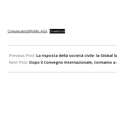
ComunicatoGSFlotilla_AGG
Download
2025-
09-
Previous Post:
La risposta della società civile: la Global 
04
Next Post:
Dopo il Convegno Internazionale, torniamo a 