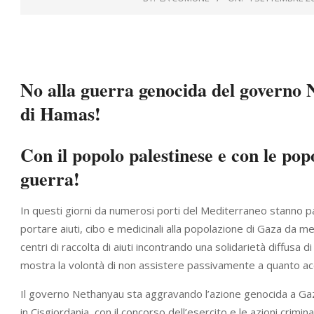
No alla guerra genocida del governo N
di Hamas!
Con il popolo palestinese e con le pop
guerra!
In questi giorni da numerosi porti del Mediterraneo stanno part
portare aiuti, cibo e medicinali alla popolazione di Gaza da m
centri di raccolta di aiuti incontrando una solidarietà diffusa
mostra la volontà di non assistere passivamente a quanto ac
Il governo Nethanyau sta aggravando l’azione genocida a Gaza c
in Cisgiordania, con il concorso dell’esercito e le azioni crimin