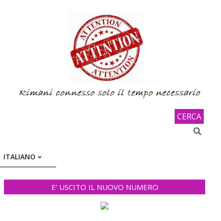
CERCA
Search
ITALIANO
E’ USCITO IL NUOVO NUMERO