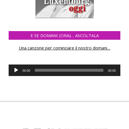
E SE DOMANI (ORA)… ASCOLTALA
Una canzone per cominciare il nostro domani
…
Audio
00:00
00:00
Player