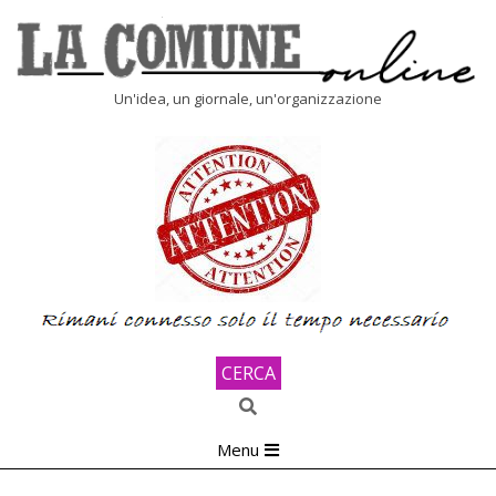
Skip
to
content
LA
Un'idea, un giornale, un'organizzazione
COMUNE
ONLINE
CERCA
Search
Primary
Menu
Navigation