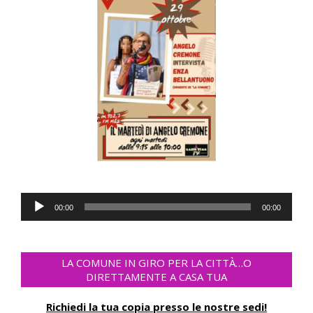
Audio
00:00
00:00
Player
LA COMUNE IN GIRO PER LA CITTÀ…O
DIRETTAMENTE A CASA TUA
Richiedi la tua copia presso le nostre sedi!