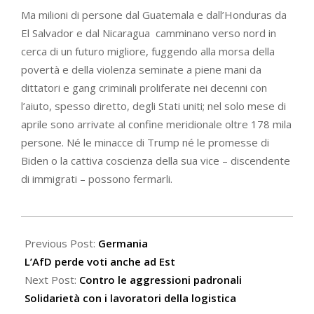
Ma milioni di persone dal Guatemala e dall’Honduras da
El Salvador e dal Nicaragua camminano verso nord in
cerca di un futuro migliore, fuggendo alla morsa della
povertà e della violenza seminate a piene mani da
dittatori e gang criminali proliferate nei decenni con
l’aiuto, spesso diretto, degli Stati uniti; nel solo mese di
aprile sono arrivate al confine meridionale oltre 178 mila
persone. Né le minacce di Trump né le promesse di
Biden o la cattiva coscienza della sua vice – discendente
di immigrati – possono fermarli.
2021-
06-
Previous Post:
Germania
10
L’AfD perde voti anche ad Est
Next Post:
Contro le aggressioni padronali
Solidarietà con i lavoratori della logistica