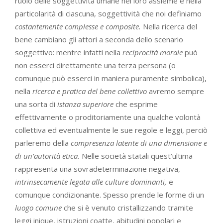
ruolo delle soggettività umane nel loro assieme e nella
particolarità di ciascuna, soggettività che noi definiamo
costantemente complesse e composite.
Nella ricerca del
bene cambiano gli attori a seconda dello scenario
soggettivo: mentre infatti nella
reciprocità morale
può
non esserci direttamente una terza persona (o
comunque può esserci in maniera puramente simbolica),
nella
ricerca e pratica del bene collettivo
avremo sempre
una sorta di
istanza superiore
che esprime
effettivamente o proditoriamente una qualche volontà
collettiva ed eventualmente le sue regole e leggi, perciò
parleremo della
compresenza latente di una dimensione e
di un’autorità etica.
Nelle società statali quest’ultima
rappresenta una sovradeterminazione negativa,
intrinsecamente legata alle culture dominanti,
e
comunque condizionante. Spesso prende le forme di un
luogo comune
che si è venuto cristallizzando tramite
leggi inique, istruzioni coatte, abitudini popolari e