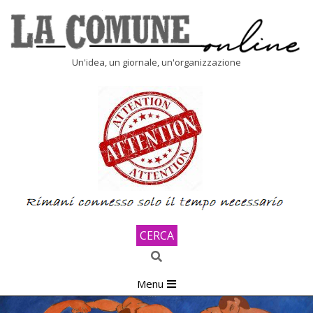
Skip
to
content
LA
Un'idea, un giornale, un'organizzazione
COMUNE
ONLINE
CERCA
Search
Primary
Menu
Navigation