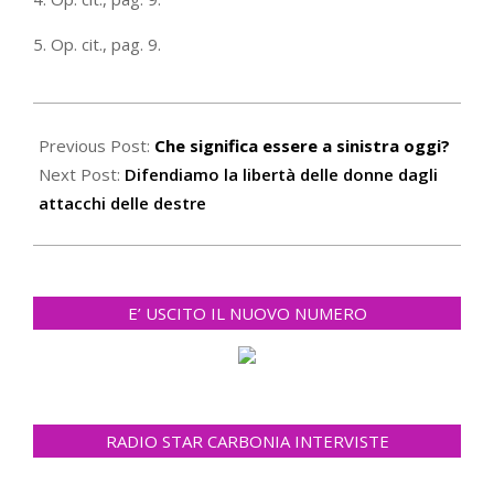
5. Op. cit., pag. 9.
2022-
11-
Previous Post:
Che significa essere a sinistra oggi?
28
Next Post:
Difendiamo la libertà delle donne dagli
attacchi delle destre
E’ USCITO IL NUOVO NUMERO
RADIO STAR CARBONIA INTERVISTE