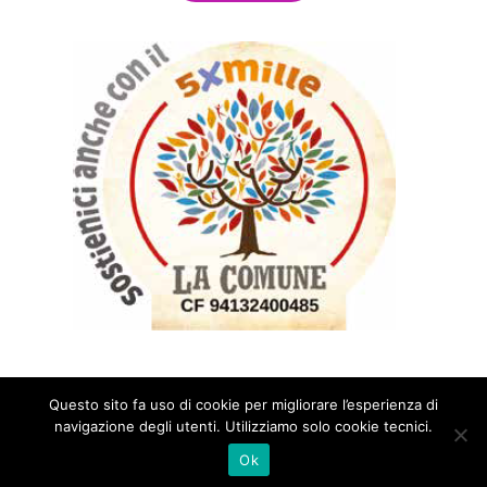
Questo sito fa uso di cookie per migliorare l’esperienza di
navigazione degli utenti. Utilizziamo solo cookie tecnici.
- Editore Associazione La Comune -
Sede legale via di Monticelli 3/r , FIRENZE - Italy
Ok
C.F.94132400485