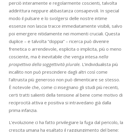
perciò interamente e regolarmente coscienti, talvolta
addirittura neppure abbastanza consapevoli. In special
modo il pulsare e lo svolgersi delle nostre intime
essenze non lascia tracce immediatamente visibili, salvo
poi emergere nitidamente nei momenti cruciali. Questa
duplice – e talvolta “doppia” – ricerca può divenire
frenetica o arrendevole, esplicita o implicita, più o meno
cosciente, ma è inevitabile che venga intesa
nella
prospettiva della soggettività plurale.
L’individualista più
incallito non può prescindere dagli altri così come
l’altruista più generoso non può dimenticare se stesso.
È notevole che, come ci insegnano gli studi più recenti,
certi tratti salienti della tensione al bene come motivo di
reciprocità attiva e positiva si intravedano già dalla
prima infanzia.
L’evoluzione ci ha fatto privilegiare la fuga dal pericolo, la
crescita umana ha esaltato il raggiungimento del bene: