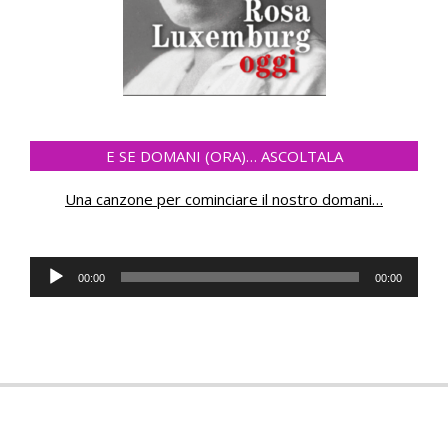
E SE DOMANI (ORA)… ASCOLTALA
Una canzone per cominciare il nostro domani
…
Audio
00:00
00:00
Player