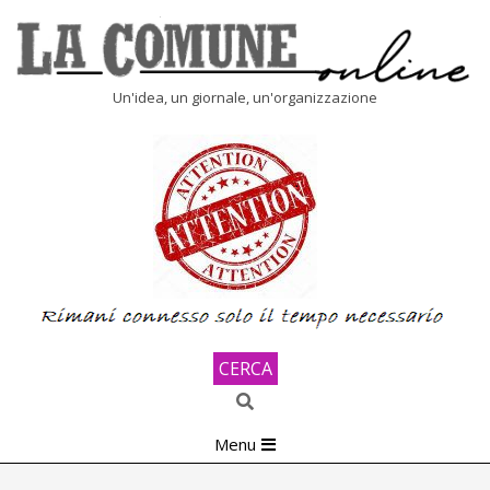
Skip
to
content
LA
Un'idea, un giornale, un'organizzazione
COMUNE
ONLINE
CERCA
Search
Primary
Menu
Navigation