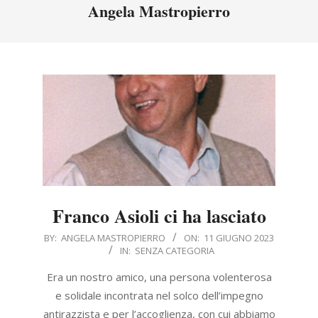
Menu
Angela Mastropierro
Franco Asioli ci ha lasciato
2023-
BY:
ANGELA MASTROPIERRO
ON:
11 GIUGNO 2023
IN:
SENZA CATEGORIA
06-
11
Era un nostro amico, una persona volenterosa
e solidale incontrata nel solco dell’impegno
antirazzista e per l’accoglienza, con cui abbiamo