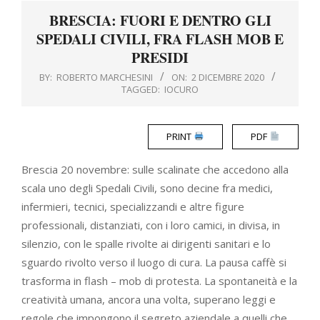
Menu
BRESCIA: FUORI E DENTRO GLI
SPEDALI CIVILI, FRA FLASH MOB E
PRESIDI
BY:
ROBERTO MARCHESINI
ON:
2 DICEMBRE 2020
TAGGED:
IOCURO
PRINT
PDF
Brescia 20 novembre: sulle scalinate che accedono alla
scala uno degli Spedali Civili, sono decine fra medici,
infermieri, tecnici, specializzandi e altre figure
professionali, distanziati, con i loro camici, in divisa, in
silenzio, con le spalle rivolte ai dirigenti sanitari e lo
sguardo rivolto verso il luogo di cura. La pausa caffè si
trasforma in flash – mob di protesta. La spontaneità e la
creatività umana, ancora una volta, superano leggi e
regole che impongono il segreto aziendale a quelli che,