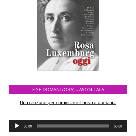
E SE DOMANI (ORA)… ASCOLTALA
Una canzone per cominciare il nostro domani
…
Audio
00:00
00:00
Player