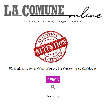
Skip
to
content
LA
Un'idea, un giornale, un'organizzazione
COMUNE
ONLINE
CERCA
Search
Primary
Menu
Navigation