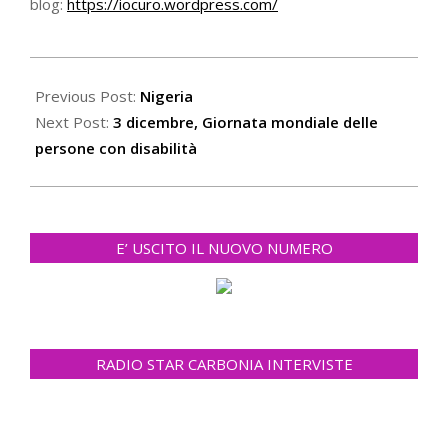
blog:
https://iocuro.wordpress.com/
2020-
12-
Previous Post:
Nigeria
02
Next Post:
3 dicembre, Giornata mondiale delle
persone con disabilità
E’ USCITO IL NUOVO NUMERO
RADIO STAR CARBONIA INTERVISTE