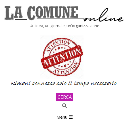
Skip
to
content
LA
Un'idea, un giornale, un'organizzazione
COMUNE
ONLINE
CERCA
Search
Primary
Menu
Navigation