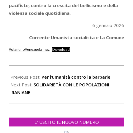
pacifiste, contro la crescita del bellicismo e della
violenza sociale quotidiana.
6 gennaio 2026
Corrente Umanista socialista e La Comune
VolantinoVenezuela_naz
Download
2026-
01-
Previous Post:
Per l’umanità contro la barbarie
07
Next Post:
SOLIDARIETÀ CON LE POPOLAZIONI
IRANIANE
E’ USCITO IL NUOVO NUMERO