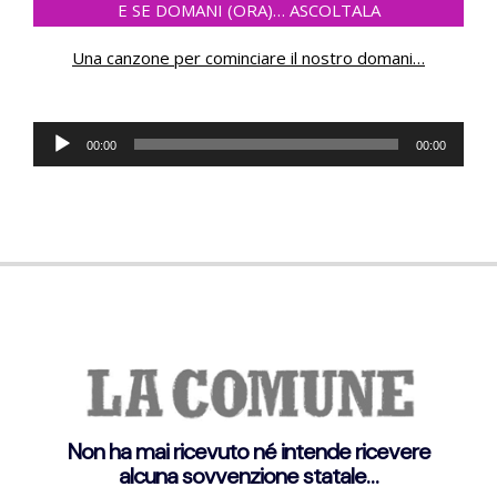
E SE DOMANI (ORA)… ASCOLTALA
Una canzone per cominciare il nostro domani
…
Audio
00:00
00:00
Player
Non ha mai ricevuto né intende ricevere
alcuna sovvenzione statale…