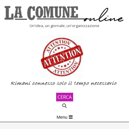
Skip
to
content
LA
Un'idea, un giornale, un'organizzazione
COMUNE
ONLINE
CERCA
Search
Primary
Menu
Navigation