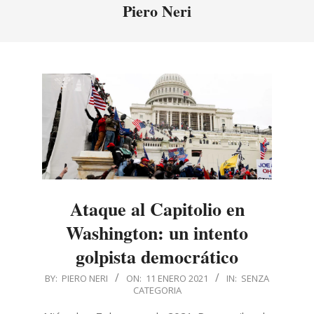
Menu
Piero Neri
Ataque al Capitolio en
Washington: un intento
golpista democrático
2021-
BY:
PIERO NERI
ON:
11 ENERO 2021
IN:
SENZA
CATEGORIA
01-
11