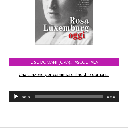
E SE DOMANI (ORA)… ASCOLTALA
Una canzone per cominciare il nostro domani
…
Reproductor
00:00
00:00
de
audio