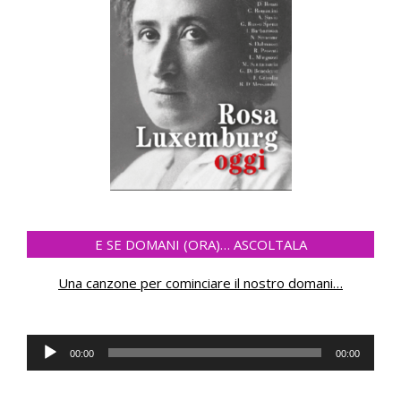
E SE DOMANI (ORA)… ASCOLTALA
Una canzone per cominciare il nostro domani
…
Audio
00:00
00:00
Player