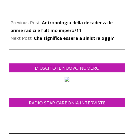
2022-
11-
Previous Post:
Antropologia della decadenza le
15
prime radici e l’ultimo impero/11
Next Post:
Che significa essere a sinistra oggi?
E’ USCITO IL NUOVO NUMERO
RADIO STAR CARBONIA INTERVISTE