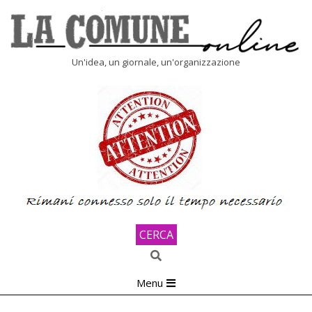
Skip
to
content
LA
Un'idea, un giornale, un'organizzazione
COMUNE
ONLINE
CERCA
Search
Primary
Menu
Navigation