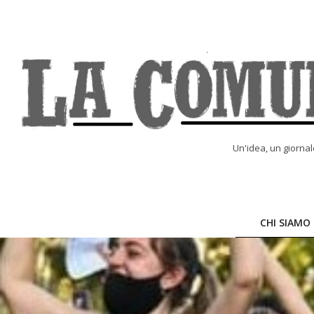
Skip
to
content
LA
Un'idea, un giorna
COMUNE
ONLINE
CHI SIAMO