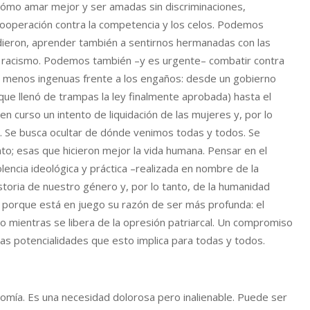
cómo amar mejor y ser amadas sin discriminaciones,
 cooperación contra la competencia y los celos. Podemos
ieron, aprender también a sentirnos hermanadas con las
l racismo. Podemos también –y es urgente– combatir contra
er menos ingenuas frente a los engaños: desde un gobierno
ue llenó de trampas la ley finalmente aprobada) hasta el
 curso un intento de liquidación de las mujeres y, por lo
. Se busca ocultar de dónde venimos todas y todos. Se
to; esas que hicieron mejor la vida humana. Pensar en el
lencia ideológica y práctica –realizada en nombre de la
storia de nuestro género y, por lo tanto, de la humanidad
o porque está en juego su razón de ser más profunda: el
o mientras se libera de la opresión patriarcal. Un compromiso
las potencialidades que esto implica para todas y todos.
nomía. Es una necesidad dolorosa pero inalienable. Puede ser