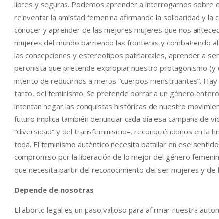
libres y seguras. Podemos aprender a interrogarnos sobre 
reinventar la amistad femenina afirmando la solidaridad y la
conocer y aprender de las mejores mujeres que nos anteced
mujeres del mundo barriendo las fronteras y combatiendo a
las concepciones y estereotipos patriarcales, aprender a s
peronista que pretende expropiar nuestro protagonismo (y q
intento de reducirnos a meros “cuerpos menstruantes”. Hay en
tanto, del feminismo. Se pretende borrar a un género entero
intentan negar las conquistas históricas de nuestro movimien
futuro implica también denunciar cada día esa campaña de vio
“diversidad” y del transfeminismo–, reconociéndonos en la hi
toda. El feminismo auténtico necesita batallar en ese sentid
compromiso por la liberación de lo mejor del género femenin
que necesita partir del reconocimiento del ser mujeres y de 
Depende de nosotras
El aborto legal es un paso valioso para afirmar nuestra auto