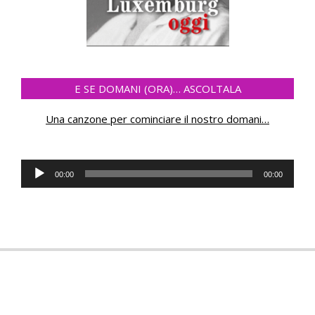
E SE DOMANI (ORA)… ASCOLTALA
Una canzone per cominciare il nostro domani
…
Audio
00:00
00:00
Player