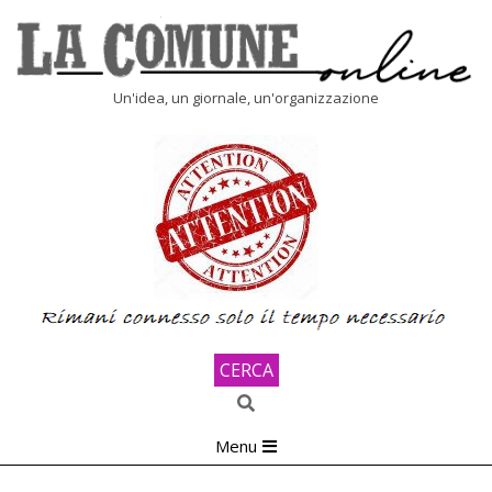
Skip
to
content
LA
Un'idea, un giornale, un'organizzazione
COMUNE
ONLINE
CERCA
Search
Primary
Menu
Navigation