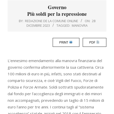
Menu
Governo
Più soldi per la repressione
BY:
REDAZIONE DE LA COMUNE ONLINE
ON:
28
DICEMBRE 2023
TAGGED:
MANOVRA
PRINT
PDF
L’ennesimo emendamento alla manovra finanziaria del
governo conferma ulteriormente la sua cattiveria. Circa
100 milioni di euro in più, infatti, sono stati destinati al
comparto sicurezza, e cioè Vigili del Fuoco, Forze di
Polizia e Forze Armate. Soldi sottratti spudoratamente
dal fondo per l’accoglienza degli immigrati e dei minori
non accompagnati, prevedendo un taglio di 15 milioni di
euro l’anno per tre anni. I continui tagli al “sistema
accoglienza” statale, iniziati nel 2018 con il famigerato