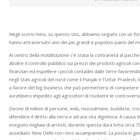
Negli scorsi mesi, su questo sito, abbiamo seguito con un for
hanno attraversato uno dei più grandi e popolosi paesi del mo
Al centro della mobilitazione c’è stata la contrarietà al pacch
abolire il controllo pubblico sui prezzi dei prodotti agricoli con
finanziari ed espellere i piccoli contadini dalle terre favoren
negli Stati agricoli del nord come il Punjab e l’Uttar Pradesh
a favore del big business che può permettersi di competere su
avrebbero impedito agli agricoltori di risolvere le controversie
Decine di milioni di persone, indù, mussulmane, buddiste, crist
difendere il diritto alla terra e ad una vita dignitosa. A caus
eseguito migliaia di arresti, durante questa dura lotta circa 70
assediato New Delhi con i loro accampamenti. La posta in gioc