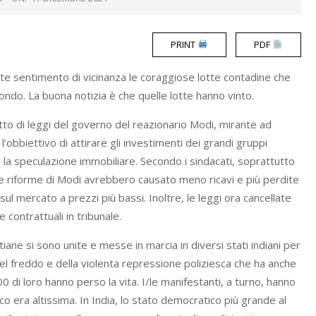
PRINT
PDF
te sentimento di vicinanza le coraggiose lotte contadine che
ndo. La buona notizia è che quelle lotte hanno vinto.
etto di leggi del governo del reazionario Modi, mirante ad
 l’obbiettivo di attirare gli investimenti dei grandi gruppi
do la speculazione immobiliare. Secondo i sindacati, soprattutto
, le riforme di Modi avrebbero causato meno ricavi e più perdite
l mercato a prezzi più bassi. Inoltre, le leggi ora cancellate
 contrattuali in tribunale.
iane si sono unite e messe in marcia in diversi stati indiani per
a del freddo e della violenta repressione poliziesca che ha anche
0 di loro hanno perso la vita. I/le manifestanti, a turno, hanno
o era altissima. In India, lo stato democratico più grande al