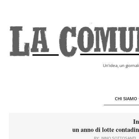
Skip
to
content
LA
Un'idea, un giorna
COMUNE
ONLINE
CHI SIAMO
In
un anno di lotte contadin
BY:
NINO SOTTOSANTI