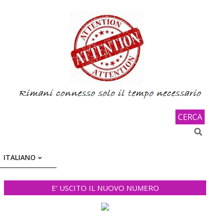
CERCA
Search
ITALIANO
E’ USCITO IL NUOVO NUMERO