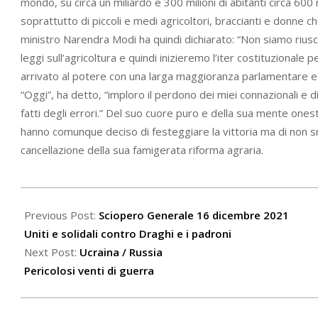
mondo, su circa un miliardo e 300 milioni di abitanti circa 600 
soprattutto di piccoli e medi agricoltori, braccianti e donne ch
ministro Narendra Modi ha quindi dichiarato: “Non siamo riusci
leggi sull’agricoltura e quindi inizieremo l’iter costituzionale
arrivato al potere con una larga maggioranza parlamentare 
“Oggi”, ha detto, “imploro il perdono dei miei connazionali e
fatti degli errori.” Del suo cuore puro e della sua mente ones
hanno comunque deciso di festeggiare la vittoria ma di non smobi
cancellazione della sua famigerata riforma agraria.
2021-
12-
Previous Post:
Sciopero Generale 16 dicembre 2021
17
Uniti e solidali contro Draghi e i padroni
Next Post:
Ucraina / Russia
Pericolosi venti di guerra