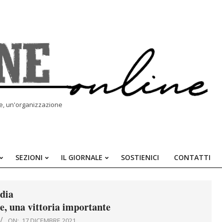
le, un'organizzazione
SEZIONI
IL GIORNALE
SOSTIENICI
CONTATTI
Primary
Navigation
Menu
dia
e, una vittoria importante
ON:
17 DICEMBRE 2021