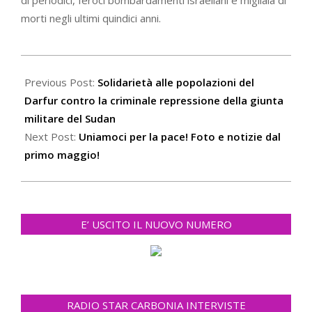
morti negli ultimi quindici anni.
2022-
05-
Previous Post:
Solidarietà alle popolazioni del
02
Darfur contro la criminale repressione della giunta
militare del Sudan
Next Post:
Uniamoci per la pace! Foto e notizie dal
primo maggio!
E’ USCITO IL NUOVO NUMERO
RADIO STAR CARBONIA INTERVISTE