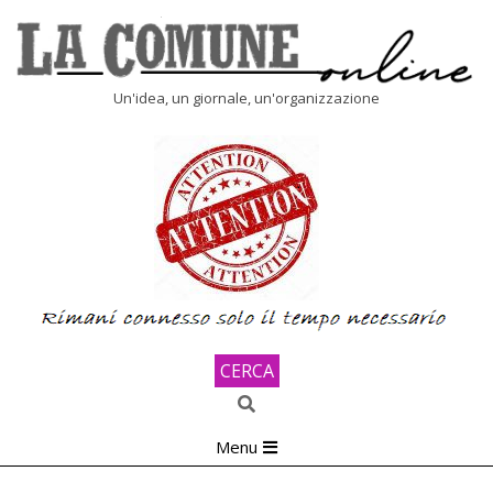
Skip
to
content
LA
Un'idea, un giornale, un'organizzazione
COMUNE
ONLINE
CERCA
Search
Primary
Menu
Navigation