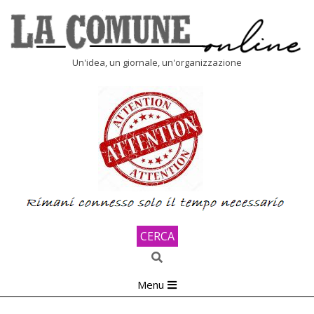
Skip
to
content
LA
Un'idea, un giornale, un'organizzazione
COMUNE
ONLINE
CERCA
Search
Primary
Menu
Navigation