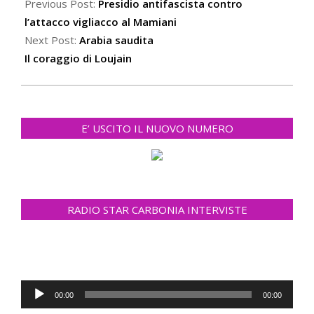
02-
Previous Post:
Presidio antifascista contro
14
l’attacco vigliacco al Mamiani
Next Post:
Arabia saudita
Il coraggio di Loujain
E’ USCITO IL NUOVO NUMERO
RADIO STAR CARBONIA INTERVISTE
Audio
00:00
00:00
Player