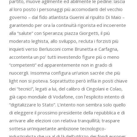
partito, muove agilmente ed abilmente le pedine: lascia
al loro posto i personaggi più accomodanti del vecchio
governo – dal fido atlantista Guerini al ripulito Di Maio –
garantendo per ora la continuità rigorista ed incoerente
alla “salute” con Speranza; piazza Giorgetti, il più
moderato leghista, allo sviluppo, recluta i forzisti più
inquieti verso Berlusconi come Brunetta e Carfagna,
accontenta un po’ tutti investendo figure più o meno
“competenti” ed apparentemente non in grado di
nuocergli. Insomma configura un’union sacrée che più
light non si poteva. Soprattutto però infila in posti chiave
dei “tecnici”, legati a lui, del calibro di Cingolani e Colao,
già capo mondiale di Vodafone, con l’esplicito intento di
“digitalizzare lo Stato”. L’intento non sembra solo quello
di eleggere il prossimo presidente della repubblica e di
arrivare alle elezioni con relativa tranquillità; traspare
sottesa un’inquietante ambizione tecnologico-
industrialista che va al di là dell’utilizzo dei fondi europei.