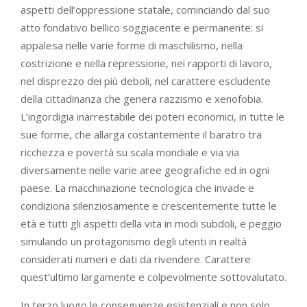
aspetti dell’oppressione statale, cominciando dal suo
atto fondativo bellico soggiacente e permanente: si
appalesa nelle varie forme di maschilismo, nella
costrizione e nella repressione, nei rapporti di lavoro,
nel disprezzo dei più deboli, nel carattere escludente
della cittadinanza che genera razzismo e xenofobia.
L’ingordigia inarrestabile dei poteri economici, in tutte le
sue forme, che allarga costantemente il baratro tra
ricchezza e povertà su scala mondiale e via via
diversamente nelle varie aree geografiche ed in ogni
paese. La macchinazione tecnologica che invade e
condiziona silenziosamente e crescentemente tutte le
età e tutti gli aspetti della vita in modi subdoli, e peggio
simulando un protagonismo degli utenti in realtà
considerati numeri e dati da rivendere. Carattere
quest’ultimo largamente e colpevolmente sottovalutato.
In terzo luogo le conseguenze esistenziali e non solo