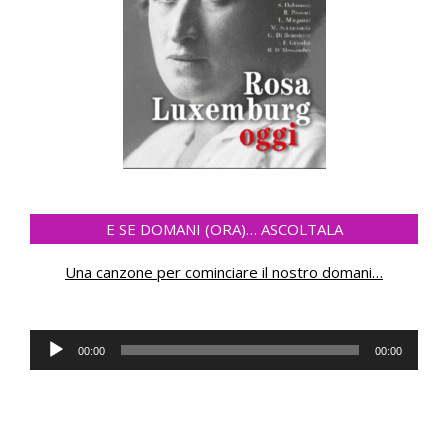
E SE DOMANI (ORA)… ASCOLTALA
Una canzone per cominciare il nostro domani
…
Audio
00:00
00:00
Player