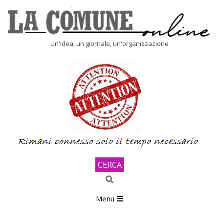
Skip
to
content
LA
Un'idea, un giornale, un'organizzazione
COMUNE
ONLINE
CERCA
Search
Primary
Menu
Navigation