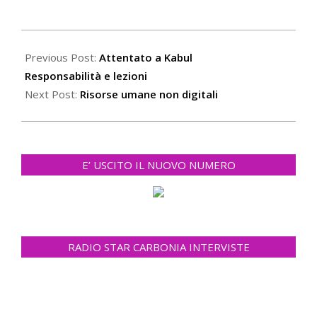
2021-
09-
Previous Post:
Attentato a Kabul
01
Responsabilità e lezioni
Next Post:
Risorse umane non digitali
E’ USCITO IL NUOVO NUMERO
RADIO STAR CARBONIA INTERVISTE