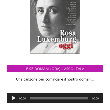
E SE DOMANI (ORA)… ASCOLTALA
Una canzone per cominciare il nostro domani
…
Audio
00:00
00:00
Player