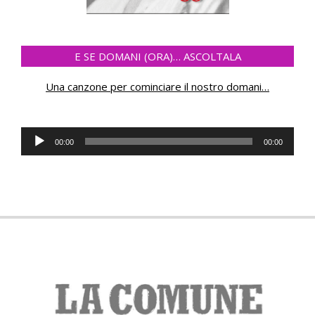
E SE DOMANI (ORA)… ASCOLTALA
Una canzone per cominciare il nostro domani
…
Audio
00:00
00:00
Player