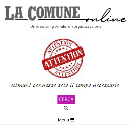
Skip
to
content
LA
Un'idea, un giornale, un'organizzazione
COMUNE
ONLINE
CERCA
Search
Primary
Menu
Navigation