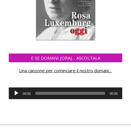
E SE DOMANI (ORA)… ASCOLTALA
Una canzone per cominciare il nostro domani
…
Audio
00:00
00:00
Player