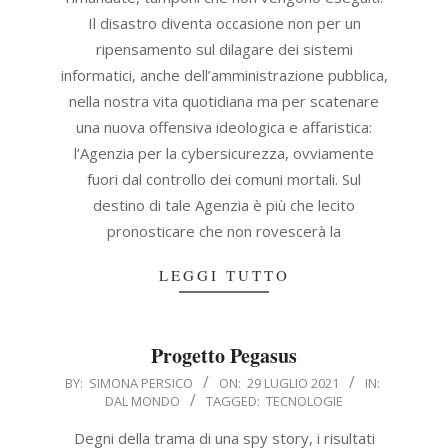
Il disastro diventa occasione non per un
ripensamento sul dilagare dei sistemi
informatici, anche dell’amministrazione pubblica,
nella nostra vita quotidiana ma per scatenare
una nuova offensiva ideologica e affaristica:
l’Agenzia per la cybersicurezza, ovviamente
fuori dal controllo dei comuni mortali. Sul
destino di tale Agenzia è più che lecito
pronosticare che non rovescerà la
LEGGI TUTTO
Progetto Pegasus
2021-
BY:
SIMONA PERSICO
ON:
29 LUGLIO 2021
IN:
DAL MONDO
TAGGED:
TECNOLOGIE
07-
29
Degni della trama di una spy story, i risultati