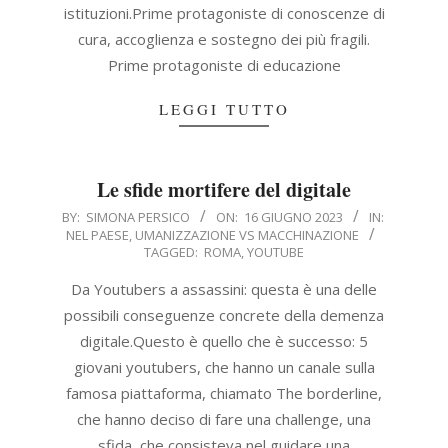
istituzioni.Prime protagoniste di conoscenze di
cura, accoglienza e sostegno dei più fragili.
Prime protagoniste di educazione
LEGGI TUTTO
Le sfide mortifere del digitale
2023-
BY:
SIMONA PERSICO
ON:
16 GIUGNO 2023
IN:
NEL PAESE
,
UMANIZZAZIONE VS MACCHINAZIONE
06-
TAGGED:
ROMA
,
YOUTUBE
16
Da Youtubers a assassini: questa è una delle
possibili conseguenze concrete della demenza
digitale.Questo è quello che è successo: 5
giovani youtubers, che hanno un canale sulla
famosa piattaforma, chiamato The borderline,
che hanno deciso di fare una challenge, una
sfida, che consisteva nel guidare una