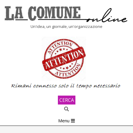
Skip
to
content
LA
Un'idea, un giornale, un'organizzazione
COMUNE
ONLINE
CERCA
Search
Primary
Menu
Navigation