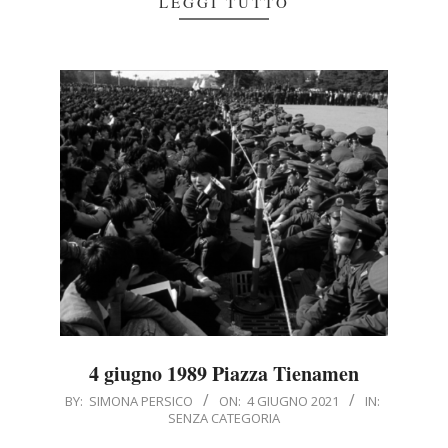
LEGGI TUTTO
4 giugno 1989 Piazza Tienamen
2021-
BY:
SIMONA PERSICO
ON:
4 GIUGNO 2021
IN:
SENZA CATEGORIA
06-