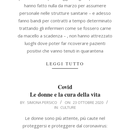
hanno fatto nulla da marzo per assumere
personale nelle strutture sanitarie – e adesso
fanno bandi per contratti a tempo determinato
trattando gli infermieri come se fossero carne
da macello a scadenza – , non hanno attrezzato
luoghi dove poter far ricoverare pazienti
positivi che vanno tenuti in quarantena
LEGGI TUTTO
Covid
Le donne e la cura della vita
2020-
BY:
SIMONA PERSICO
ON:
23 OTTOBRE 2020
IN:
CULTURE
10-
23
Le donne sono più attente, più caute nel
proteggersi e proteggere dal coronavirus: