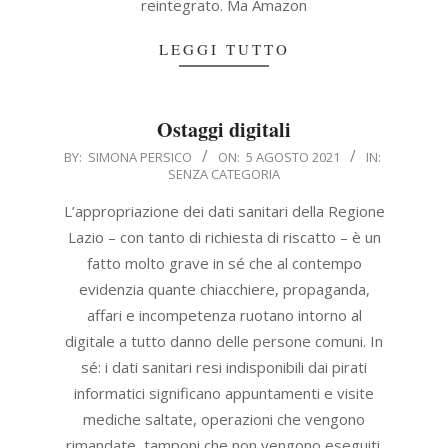
reintegrato. Ma Amazon
LEGGI TUTTO
Ostaggi digitali
2021-
BY:
SIMONA PERSICO
ON:
5 AGOSTO 2021
IN:
SENZA CATEGORIA
08-
05
L’appropriazione dei dati sanitari della Regione
Lazio – con tanto di richiesta di riscatto – è un
fatto molto grave in sé che al contempo
evidenzia quante chiacchiere, propaganda,
affari e incompetenza ruotano intorno al
digitale a tutto danno delle persone comuni. In
sé: i dati sanitari resi indisponibili dai pirati
informatici significano appuntamenti e visite
mediche saltate, operazioni che vengono
rimandate, tamponi che non vengono eseguiti.