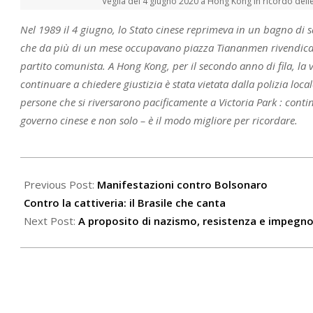
Veglia del 4 giugno 2020 a Hong Kong in ricordo dell
Nel 1989 il 4 giugno, lo Stato cinese reprimeva in un bagno di 
che da più di un mese occupavano piazza Tiananmen rivendican
partito comunista. A Hong Kong, per il secondo anno di fila, la v
continuare a chiedere giustizia è stata vietata dalla polizia loca
persone che si riversarono pacificamente a Victoria Park : contin
governo cinese e non solo – è il modo migliore per ricordare.
2021-
06-
Previous Post:
Manifestazioni contro Bolsonaro
04
Contro la cattiveria: il Brasile che canta
Next Post:
A proposito di nazismo, resistenza e impegn