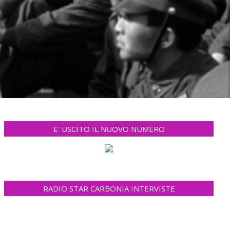
E’ USCITO IL NUOVO NUMERO
RADIO STAR CARBONIA INTERVISTE