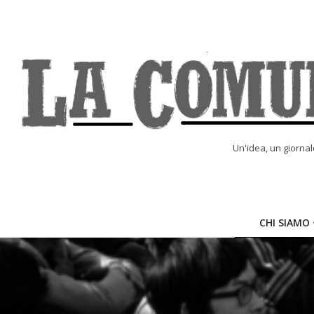
Skip
to
content
LA
Un'idea, un giorna
COMUNE
ONLINE
CHI SIAMO