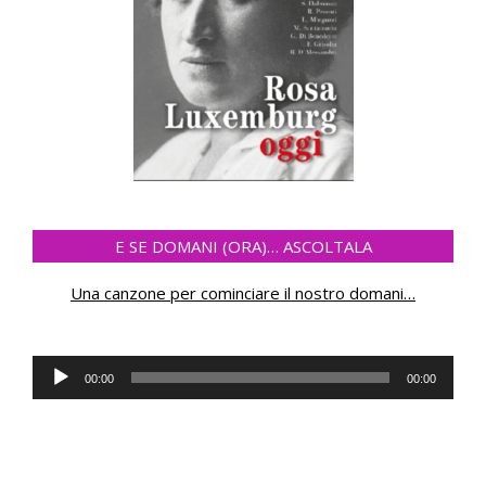
E SE DOMANI (ORA)… ASCOLTALA
Una canzone per cominciare il nostro domani
…
Audio
00:00
00:00
Player