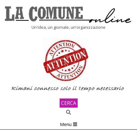
Skip
to
content
LA
Un'idea, un giornale, un'organizzazione
COMUNE
ONLINE
CERCA
Search
Primary
Menu
Navigation