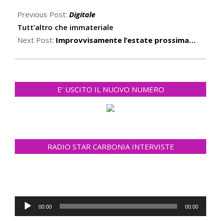
2021-
03-
Previous Post:
Digitale
20
Tutt’altro che immateriale
Next Post:
Improvvisamente l’estate prossima…
E’ USCITO IL NUOVO NUMERO
RADIO STAR CARBONIA INTERVISTE
Audio
00:00
00:00
Player