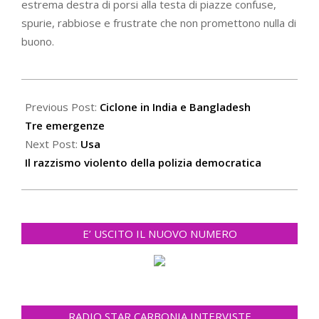
estrema destra di porsi alla testa di piazze confuse,
spurie, rabbiose e frustrate che non promettono nulla di
buono.
2020-
05-
Previous Post:
Ciclone in India e Bangladesh
29
Tre emergenze
Next Post:
Usa
Il razzismo violento della polizia democratica
E’ USCITO IL NUOVO NUMERO
RADIO STAR CARBONIA INTERVISTE