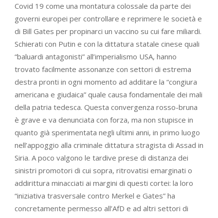
Covid 19 come una montatura colossale da parte dei
governi europei per controllare e reprimere le società e
di Bill Gates per propinarci un vaccino su cui fare miliardi.
Schierati con Putin e con la dittatura statale cinese quali
“baluardi antagonisti” all’imperialismo USA, hanno
trovato facilmente assonanze con settori di estrema
destra pronti in ogni momento ad additare la “congiura
americana e giudaica” quale causa fondamentale dei mali
della patria tedesca. Questa convergenza rosso-bruna
è grave e va denunciata con forza, ma non stupisce in
quanto già sperimentata negli ultimi anni, in primo luogo
nell’appoggio alla criminale dittatura stragista di Assad in
Siria. A poco valgono le tardive prese di distanza dei
sinistri promotori di cui sopra, ritrovatisi emarginati o
addirittura minacciati ai margini di questi cortei: la loro
“iniziativa trasversale contro Merkel e Gates” ha
concretamente permesso all’AfD e ad altri settori di