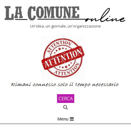
Skip
to
content
LA
Un'idea, un giornale, un'organizzazione
COMUNE
ONLINE
CERCA
Search
Primary
Menu
Navigation