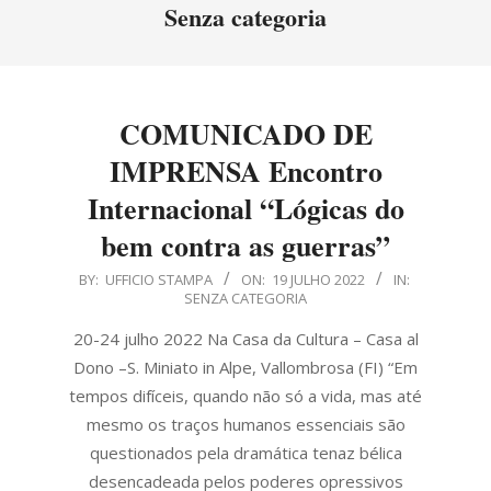
Menu
Senza categoria
COMUNICADO DE
IMPRENSA Encontro
Internacional “Lógicas do
bem contra as guerras”
2022-
BY:
UFFICIO STAMPA
ON:
19 JULHO 2022
IN:
SENZA CATEGORIA
07-
19
20-24 julho 2022 Na Casa da Cultura – Casa al
Dono –S. Miniato in Alpe, Vallombrosa (FI) “Em
tempos difíceis, quando não só a vida, mas até
mesmo os traços humanos essenciais são
questionados pela dramática tenaz bélica
desencadeada pelos poderes opressivos