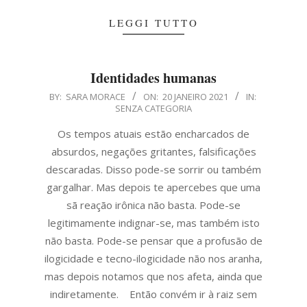
LEGGI TUTTO
Identidades humanas
2021-
BY:
SARA MORACE
ON:
20 JANEIRO 2021
IN:
SENZA CATEGORIA
01-
20
Os tempos atuais estão encharcados de
absurdos, negações gritantes, falsificações
descaradas. Disso pode-se sorrir ou também
gargalhar. Mas depois te apercebes que uma
sã reação irônica não basta. Pode-se
legitimamente indignar-se, mas também isto
não basta. Pode-se pensar que a profusão de
ilogicidade e tecno-ilogicidade não nos aranha,
mas depois notamos que nos afeta, ainda que
indiretamente. Então convém ir à raiz sem