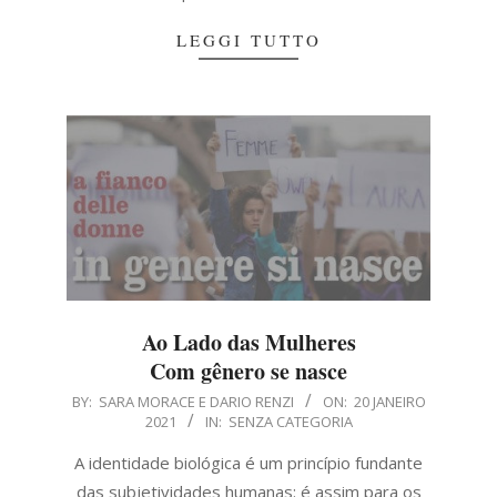
LEGGI TUTTO
Ao Lado das Mulheres
Com gênero se nasce
2021-
BY:
SARA MORACE E DARIO RENZI
ON:
20 JANEIRO
2021
IN:
SENZA CATEGORIA
01-
20
A identidade biológica é um princípio fundante
das subjetividades humanas: é assim para os