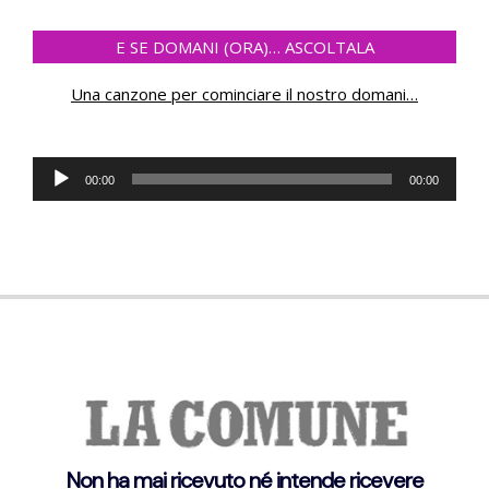
E SE DOMANI (ORA)… ASCOLTALA
Una canzone per cominciare il nostro domani
…
Reprodutor
00:00
00:00
de
áudio
Non ha mai ricevuto né intende ricevere