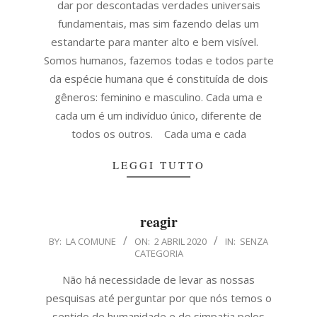
dar por descontadas verdades universais
fundamentais, mas sim fazendo delas um
estandarte para manter alto e bem visível.
Somos humanos, fazemos todas e todos parte
da espécie humana que é constituída de dois
gêneros: feminino e masculino. Cada uma e
cada um é um indivíduo único, diferente de
todos os outros. Cada uma e cada
LEGGI TUTTO
reagir
2020-
BY:
LA COMUNE
ON:
2 ABRIL 2020
IN:
SENZA
CATEGORIA
04-
02
Não há necessidade de levar as nossas
pesquisas até perguntar por que nós temos o
sentido de humanidade e de simpatia pelos