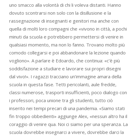
uno smacco alla volontà di chi li voleva distanti. Hanno
dovuto scontrarsi non solo con la disillusione e la
rassegnazione di insegnanti e genitori ma anche con
quella di molti loro compagni che «vivono in città, a pochi
minuti da scuola e potrebbero permettersi di venire in
qualsiasi momento, ma non lo fanno. Trovano molto più
comodo collegarsi e poi abbandonare la lezione quando
vogliono». A parlare è Edoardo, che continua: «c’è più
soddisfazione a studiare e lavorare sui propri disegni
dal vivo!». I ragazzi tracciano un’immagine amara della
scuola in questa fase. Tetti pericolanti, aule fredde,
classi numerose, trasporti insufficienti, poco dialogo con
i professori, poca unione tra gli studenti, tutto ciò
inserito nei tempi precari di una pandemia. «Siamo stati
fin troppo obbedienti» aggiunge Alex, «nessun altro ha il
coraggio di venire qua. Noi ci siamo per una speranza. La
scuola dovrebbe insegnarci a vivere, dovrebbe darci la