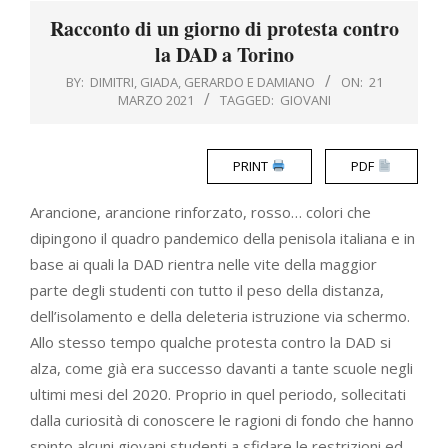
Menu
Racconto di un giorno di protesta contro
la DAD a Torino
BY:
DIMITRI, GIADA, GERARDO E DAMIANO
ON:
21
MARZO 2021
TAGGED:
GIOVANI
PRINT
PDF
Arancione, arancione rinforzato, rosso… colori che
dipingono il quadro pandemico della penisola italiana e in
base ai quali la DAD rientra nelle vite della maggior
parte degli studenti con tutto il peso della distanza,
dell’isolamento e della deleteria istruzione via schermo.
Allo stesso tempo qualche protesta contro la DAD si
alza, come già era successo davanti a tante scuole negli
ultimi mesi del 2020. Proprio in quel periodo, sollecitati
dalla curiosità di conoscere le ragioni di fondo che hanno
spinto alcuni giovani studenti a sfidare le restrizioni ed