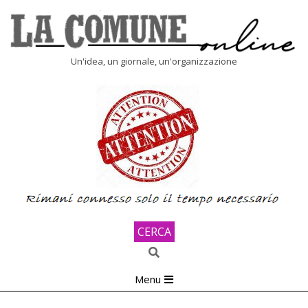
Skip
to
content
LA
Un'idea, un giornale, un'organizzazione
COMUNE
ONLINE
CERCA
Search
Primary
Menu
Navigation