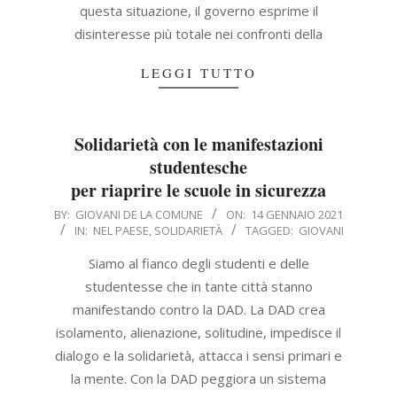
questa situazione, il governo esprime il
disinteresse più totale nei confronti della
LEGGI TUTTO
Solidarietà con le manifestazioni
studentesche
per riaprire le scuole in sicurezza
2021-
BY:
GIOVANI DE LA COMUNE
ON:
14 GENNAIO 2021
IN:
NEL PAESE
,
SOLIDARIETÀ
TAGGED:
GIOVANI
01-
14
Siamo al fianco degli studenti e delle
studentesse che in tante città stanno
manifestando contro la DAD. La DAD crea
isolamento, alienazione, solitudine, impedisce il
dialogo e la solidarietà, attacca i sensi primari e
la mente. Con la DAD peggiora un sistema