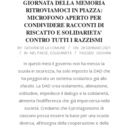
GIORNATA DELLA MEMORIA
RITROVIAMOCI IN PIAZZA:
MICROFONO APERTO PER
CONDIVIDERE RACCONTI DI
RISCATTO E SOLIDARIETA’
CONTRO TUTTI I RAZZISMI
2021-
BY:
GIOVANI DE LA COMUNE
ON:
28 GENNAIO 2021
IN:
NEL PAESE
,
SOLIDARIETÀ
TAGGED:
GIOVANI
01-
28
In questi mesi il governo non ha messo la
scuola in sicurezza, ha solo imposto la DAD che
ha peggiorato un sistema scolastico già allo
sfacelo. La DAD crea isolamento, alienazione,
solitudine, impedisce il dialogo e la solidarietà,
alimenta l’indifferenza che già imperversa nella
società. Crediamo che il protagonismo di
ciascuno possa essere la base per una scuola
diversa, all’insegna della cooperazione e della