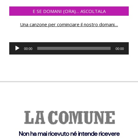
E SE DOMANI (ORA)… ASCOLTALA
Una canzone per cominciare il nostro domani
…
Audio
00:00
00:00
Player
Non ha mai ricevuto né intende ricevere