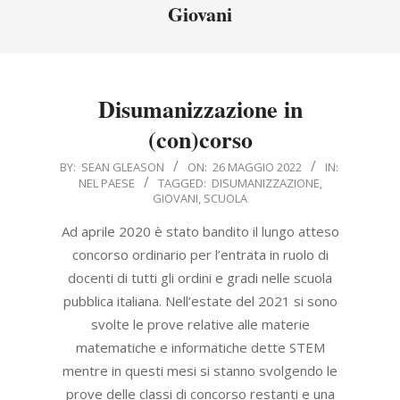
Menu
Giovani
Disumanizzazione in
(con)corso
2022-
BY:
SEAN GLEASON
ON:
26 MAGGIO 2022
IN:
NEL PAESE
TAGGED:
DISUMANIZZAZIONE
,
05-
GIOVANI
,
SCUOLA
26
Ad aprile 2020 è stato bandito il lungo atteso
concorso ordinario per l’entrata in ruolo di
docenti di tutti gli ordini e gradi nelle scuola
pubblica italiana. Nell’estate del 2021 si sono
svolte le prove relative alle materie
matematiche e informatiche dette STEM
mentre in questi mesi si stanno svolgendo le
prove delle classi di concorso restanti e una