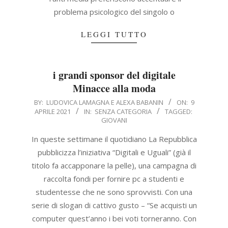
problema psicologico del singolo o
LEGGI TUTTO
i grandi sponsor del digitale
Minacce alla moda
2021-
BY:
LUDOVICA LAMAGNA E ALEXA BABANIN
ON:
9
APRILE 2021
IN:
SENZA CATEGORIA
TAGGED:
04-
GIOVANI
09
In queste settimane il quotidiano La Repubblica
pubblicizza l’iniziativa “Digitali e Uguali” (già il
titolo fa accapponare la pelle), una campagna di
raccolta fondi per fornire pc a studenti e
studentesse che ne sono sprovvisti. Con una
serie di slogan di cattivo gusto – “Se acquisti un
computer quest’anno i bei voti torneranno. Con