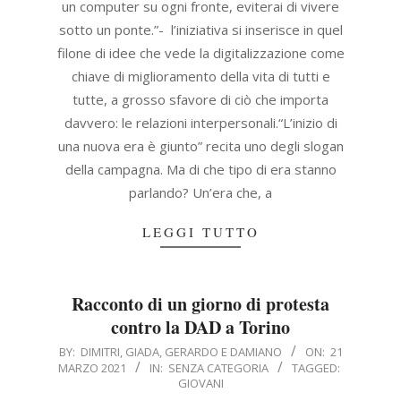
un computer su ogni fronte, eviterai di vivere
sotto un ponte.”- l’iniziativa si inserisce in quel
filone di idee che vede la digitalizzazione come
chiave di miglioramento della vita di tutti e
tutte, a grosso sfavore di ciò che importa
davvero: le relazioni interpersonali.“L’inizio di
una nuova era è giunto” recita uno degli slogan
della campagna. Ma di che tipo di era stanno
parlando? Un’era che, a
LEGGI TUTTO
Racconto di un giorno di protesta
contro la DAD a Torino
2021-
BY:
DIMITRI, GIADA, GERARDO E DAMIANO
ON:
21
MARZO 2021
IN:
SENZA CATEGORIA
TAGGED:
03-
GIOVANI
21