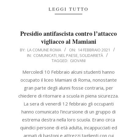
LEGGI TUTTO
Presidio antifascista contro l’attacco
vigliacco al Mamiani
2021-
BY:
LA COMUNE ROMA
ON:
14 FEBBRAIO 2021
IN:
COMUNICATI
,
NEL PAESE
,
SOLIDARIETÀ
02-
TAGGED:
GIOVANI
14
Mercoledì 10 Febbraio alcuni studenti hanno
occupato il liceo Mamiani di Roma, nonostante
gran parte degli alunni fosse contraria, per
chiedere di ritornare a scuola in piena sicurezza.
La sera di venerdì 12 febbraio gli occupanti
hanno comunicato l’incursione di un gruppo di
estrema destra nella loro scuola. Erano circa
quindici persone di età adulta, incappucciati ed
armati di bastoni e attrezzi taglienti con cui