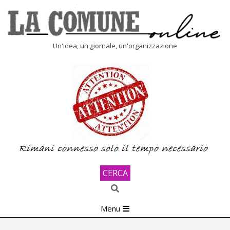
Skip
to
content
LA
Un'idea, un giornale, un'organizzazione
COMUNE
ONLINE
CERCA
Search
Primary
Menu
Navigation