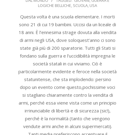
DAL MONDO
TAGGED:
GIOVANI
,
GUERRA E
05-
LOGICHE BELLICHE
,
SCUOLA
,
USA
25
Questa volta è una scuola elementare. I morti
sono 21 di cui 19 bambini. Uccisi da un liceale di
18 anni. È l’ennesima strage dovuta alla vendita
di armi negli USA, dove soloquest’anno ci sono
state già più di 200 sparatorie. Tutti gli Stati si
fondano sulla guerra e l’uccidibilità impregna le
società statali in cui viviamo. Ciò è
particolarmente evidente e feroce nella società
statunitense, che sta implodendo: persino
dopo un evento come questo,pochissime voci
si stagliano chiaramente contro la vendita di
armi, perché essa viene vista come un principio
irrinunciabile di libertà e di sicurezza (sic!),
perché è la normalità (tanto che vengono
vendute armi anche in alcuni supermercati).
Tanti media preferiscono accentuare il