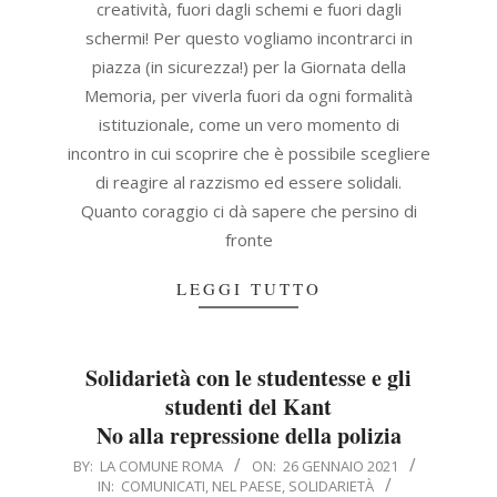
creatività, fuori dagli schemi e fuori dagli
schermi! Per questo vogliamo incontrarci in
piazza (in sicurezza!) per la Giornata della
Memoria, per viverla fuori da ogni formalità
istituzionale, come un vero momento di
incontro in cui scoprire che è possibile scegliere
di reagire al razzismo ed essere solidali.
Quanto coraggio ci dà sapere che persino di
fronte
LEGGI TUTTO
Solidarietà con le studentesse e gli
studenti del Kant
No alla repressione della polizia
2021-
BY:
LA COMUNE ROMA
ON:
26 GENNAIO 2021
IN:
COMUNICATI
,
NEL PAESE
,
SOLIDARIETÀ
01-