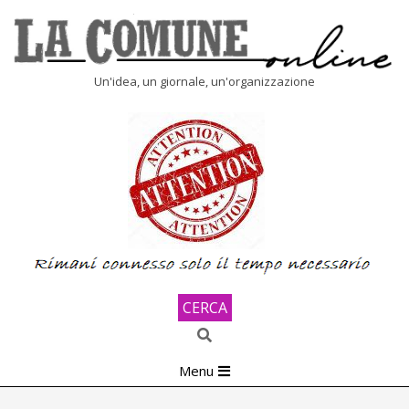
Skip
to
content
LA
Un'idea, un giornale, un'organizzazione
COMUNE
ONLINE
CERCA
Search
Primary
Menu
Navigation