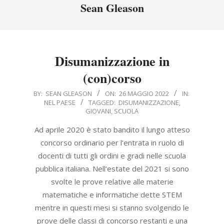
Menu
Sean Gleason
Disumanizzazione in
(con)corso
2022-
BY:
SEAN GLEASON
ON:
26 MAGGIO 2022
IN:
NEL PAESE
TAGGED:
DISUMANIZZAZIONE
,
05-
GIOVANI
,
SCUOLA
26
Ad aprile 2020 è stato bandito il lungo atteso
concorso ordinario per l’entrata in ruolo di
docenti di tutti gli ordini e gradi nelle scuola
pubblica italiana. Nell’estate del 2021 si sono
svolte le prove relative alle materie
matematiche e informatiche dette STEM
mentre in questi mesi si stanno svolgendo le
prove delle classi di concorso restanti e una