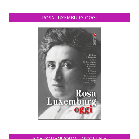
ROSA LUXEMBURG OGGI
E SE DOMANI (ORA)… ASCOLTALA