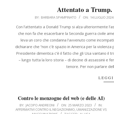
Attentato a Trump.
2024-
BY:
BARBARA SPAMPINATO
ON:
14 LUGLIO 2024
07-
Con l’attentato a Donald Trump si alza ulteriormente l’a
14
che non fa che esacerbare la Seconda guerra civile ameri
leva un coro che condanna l’avvenuto come incompatibi
dichiarare che “non c’è spazio in America per la violenza p
Presidente dimentica c’è il fatto che gli Usa vantano il t
– lungo tutta la loro storia – di decine di assassinii e 
tenore. Per non parlare del
LEGGI
Contro le menzogne del web (e delle AI)
2023-
BY:
JACOPO ANDREONI
ON:
25 MARZO 2023
IN:
AFFERMATIVI CONTRO IL NEGAZIONIMO
,
UMANIZZAZIONE VS
03-