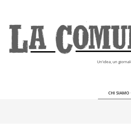
Skip
to
content
LA
Un'idea, un giorna
COMUNE
ONLINE
CHI SIAMO