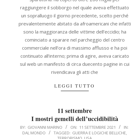
raggiungere il sobborgo nel quale aveva effettuato
un sopralluogo il giorno precedente, scelto perché
prevalentemente abitato da afroamericani che infatti
sono la maggioranza delle vittime dell’eccidio; ha
cominciato a sparare nel parcheggio del centro
commerciale nell’ora di massimo afflusso e ha poi
continuato all’interno; prima di agire, aveva caricato
sul web un manifesto di circa duecento pagine in cui
rivendicava gli atti che
LEGGI TUTTO
11 settembre
I mostri gemelli dell’uccidibilità
2021-
BY:
GIOVANNI MARINO
ON:
11 SETTEMBRE 2021
IN:
DAL MONDO
TAGGED:
GUERRA E LOGICHE BELLICHE
,
09-
TERRORISMO
,
USA