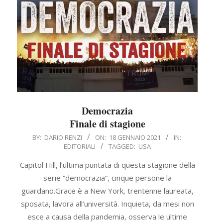
Democrazia
Finale di stagione
2021-
BY:
DARIO RENZI
ON:
18 GENNAIO 2021
IN:
EDITORIALI
TAGGED:
USA
01-
18
Capitol Hill, l’ultima puntata di questa stagione della
serie “democrazia”, cinque persone la
guardano.Grace è a New York, trentenne laureata,
sposata, lavora all’università. Inquieta, da mesi non
esce a causa della pandemia, osserva le ultime