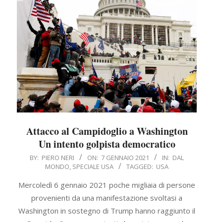
Attacco al Campidoglio a Washington
Un intento golpista democratico
2021-
BY:
PIERO NERI
ON:
7 GENNAIO 2021
IN:
DAL
MONDO
,
SPECIALE USA
TAGGED:
USA
01-
07
Mercoledì 6 gennaio 2021 poche migliaia di persone
provenienti da una manifestazione svoltasi a
Washington in sostegno di Trump hanno raggiunto il