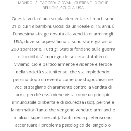
MONDO
TAGGED:
GIOVANI
,
GUERRA E LOGICHE
05-
BELLICHE
,
SCUOLA
,
USA
25
Questa volta è una scuola elementare. I morti sono
21 di cui 19 bambini. Uccisi da un liceale di 18 anni. È
l’ennesima strage dovuta alla vendita di armi negli
USA, dove soloquest’anno ci sono state già più di
200 sparatorie. Tutti gli Stati si fondano sulla guerra
e l’uccidibilità impregna le società statali in cui
viviamo. Ciò è particolarmente evidente e feroce
nella società statunitense, che sta implodendo:
persino dopo un evento come questo,pochissime
voci si stagliano chiaramente contro la vendita di
armi, perché essa viene vista come un principio
irrinunciabile di libertà e di sicurezza (sic!), perché è
la normalità (tanto che vengono vendute armi anche
in alcuni supermercati). Tanti media preferiscono
accentuare il problema psicologico del singolo o