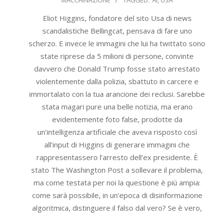
MACCHINAZIONE
TAGGED:
AI
,
USA
25
Eliot Higgins, fondatore del sito Usa di news
scandalistiche Bellingcat, pensava di fare uno
scherzo. E invece le immagini che lui ha twittato sono
state riprese da 5 milioni di persone, convinte
davvero che Donald Trump fosse stato arrestato
violentemente dalla polizia, sbattuto in carcere e
immortalato con la tua arancione dei reclusi. Sarebbe
stata magari pure una belle notizia, ma erano
evidentemente foto false, prodotte da
un’intelligenza artificiale che aveva risposto così
all’input di Higgins di generare immagini che
rappresentassero l’arresto dell’ex presidente. È
stato The Washington Post a sollevare il problema,
ma come testata per noi la questione è più ampia:
come sarà possibile, in un’epoca di disinformazione
algoritmica, distinguere il falso dal vero? Se è vero,