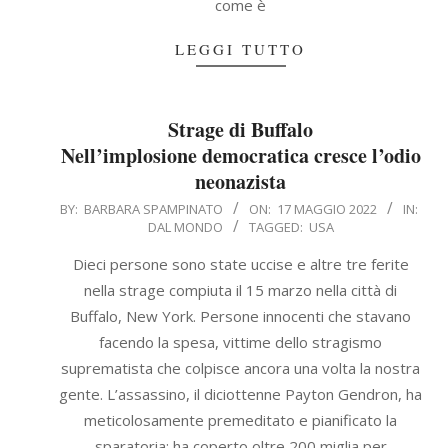
come è
LEGGI TUTTO
Strage di Buffalo
Nell’implosione democratica cresce l’odio
neonazista
2022-
BY:
BARBARA SPAMPINATO
ON:
17 MAGGIO 2022
IN:
DAL MONDO
TAGGED:
USA
05-
17
Dieci persone sono state uccise e altre tre ferite
nella strage compiuta il 15 marzo nella città di
Buffalo, New York. Persone innocenti che stavano
facendo la spesa, vittime dello stragismo
suprematista che colpisce ancora una volta la nostra
gente. L’assassino, il diciottenne Payton Gendron, ha
meticolosamente premeditato e pianificato la
sparatoria: ha coperto oltre 200 miglia per