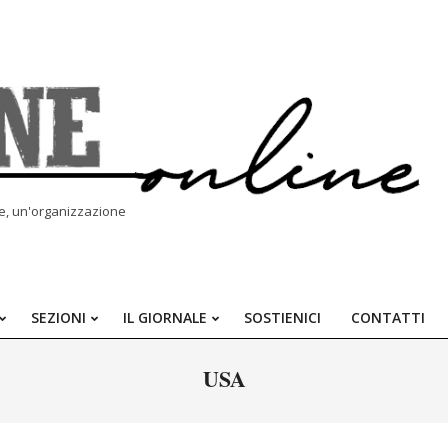
le, un'organizzazione
SEZIONI
IL GIORNALE
SOSTIENICI
CONTATTI
Primary
Navigation
USA
Menu