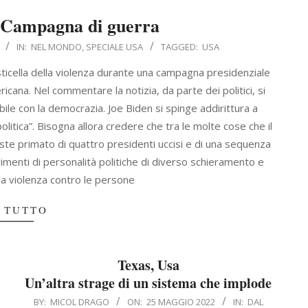
 Campagna di guerra
IN:
NEL MONDO
,
SPECIALE USA
TAGGED:
USA
sticella della violenza durante una campagna presidenziale
cana. Nel commentare la notizia, da parte dei politici, si
le con la democrazia. Joe Biden si spinge addirittura a
olitica”. Bisogna allora credere che tra le molte cose che il
riste primato di quattro presidenti uccisi e di una sequenza
ferimenti di personalità politiche di diverso schieramento e
la violenza contro le persone
 TUTTO
Texas, Usa
Un’altra strage di un sistema che implode
2022-
BY:
MICOL DRAGO
ON:
25 MAGGIO 2022
IN:
DAL