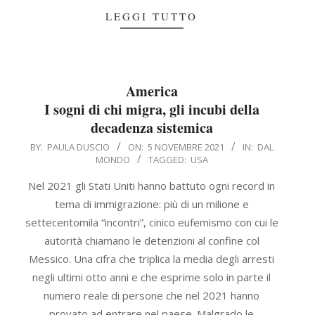
LEGGI TUTTO
America
I sogni di chi migra, gli incubi della
decadenza sistemica
2021-
BY:
PAULA DUSCIO
ON:
5 NOVEMBRE 2021
IN:
DAL
MONDO
TAGGED:
USA
11-
05
Nel 2021 gli Stati Uniti hanno battuto ogni record in
tema di immigrazione: più di un milione e
settecentomila “incontri”, cinico eufemismo con cui le
autorità chiamano le detenzioni al confine col
Messico. Una cifra che triplica la media degli arresti
negli ultimi otto anni e che esprime solo in parte il
numero reale di persone che nel 2021 hanno
provato ad entrare nel paese. Malgrado le