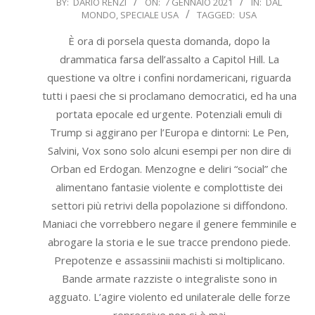
2021-
BY:
DARIO RENZI
ON:
7 GENNAIO 2021
IN:
DAL
MONDO
,
SPECIALE USA
TAGGED:
USA
01-
07
È ora di porsela questa domanda, dopo la
drammatica farsa dell’assalto a Capitol Hill. La
questione va oltre i confini nordamericani, riguarda
tutti i paesi che si proclamano democratici, ed ha una
portata epocale ed urgente. Potenziali emuli di
Trump si aggirano per l’Europa e dintorni: Le Pen,
Salvini, Vox sono solo alcuni esempi per non dire di
Orban ed Erdogan. Menzogne e deliri “social” che
alimentano fantasie violente e complottiste dei
settori più retrivi della popolazione si diffondono.
Maniaci che vorrebbero negare il genere femminile e
abrogare la storia e le sue tracce prendono piede.
Prepotenze e assassinii machisti si moltiplicano.
Bande armate razziste o integraliste sono in
agguato. L’agire violento ed unilaterale delle forze