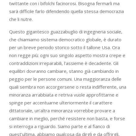
twittante con i bifolchi facinorosi. Bisogna fermarli ma
sarà difficile farlo difendendo quella stessa democrazia
che li nutre.
Questo gigantesco guazzabuglio di ingegneria sociale,
che chiamiamo sistema democratico globale, è durato
per un breve periodo storico sotto il tallone Usa. Ora
non regge più: ogni suo singolo aspetto mostra crepe e
contraddizioni irreparabili, l’assieme è decadente. Gli
equilibri dovranno cambiare, stanno già cambiando in
peggio per le persone comuni. Una maggioranza delle
quali sembra non accorgersene o resta indifferente, una
minoranza arrabbiata e retriva vuole approfittarne e
spinge per accentuarne ulteriormente il carattere
dittatoriale, un’altra minoranza vorrebbe provare a
cambiare in meglio, perché resistere non basta, e forse
si interroga a riguardo. Siamo parte e al fianco di
quest’ultima, abbiamo qualcosa da dirgli e da offrirgli,