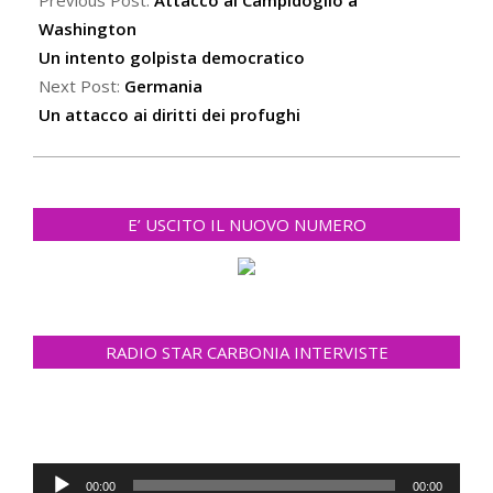
07
Washington
Un intento golpista democratico
Next Post:
Germania
Un attacco ai diritti dei profughi
E’ USCITO IL NUOVO NUMERO
RADIO STAR CARBONIA INTERVISTE
Audio
00:00
00:00