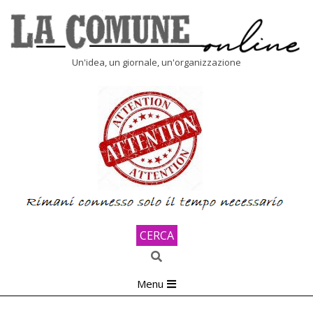
Skip
to
content
LA
Un'idea, un giornale, un'organizzazione
COMUNE
ONLINE
CERCA
Search
Primary
Menu
Navigation