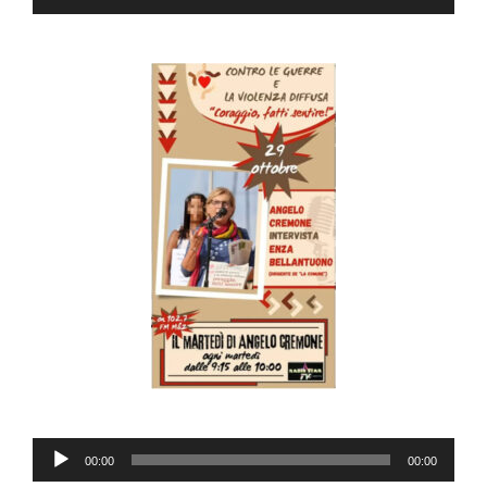
Player
Audio
00:00
00:00
Player