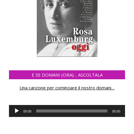
E SE DOMANI (ORA)… ASCOLTALA
Una canzone per cominciare il nostro domani
…
Audio
00:00
00:00
Player