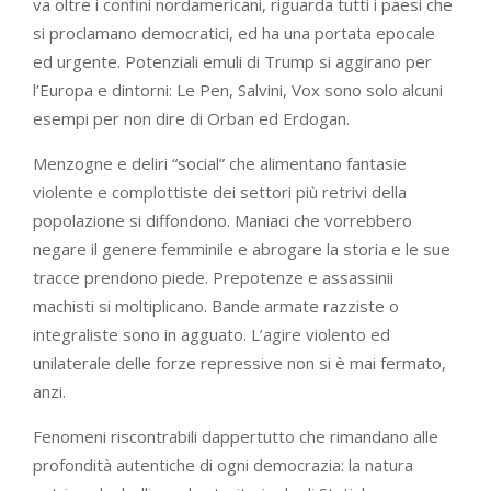
va oltre i confini nordamericani, riguarda tutti i paesi che
si proclamano democratici, ed ha una portata epocale
ed urgente. Potenziali emuli di Trump si aggirano per
l’Europa e dintorni: Le Pen, Salvini, Vox sono solo alcuni
esempi per non dire di Orban ed Erdogan.
Menzogne e deliri “social” che alimentano fantasie
violente e complottiste dei settori più retrivi della
popolazione si diffondono. Maniaci che vorrebbero
negare il genere femminile e abrogare la storia e le sue
tracce prendono piede. Prepotenze e assassinii
machisti si moltiplicano. Bande armate razziste o
integraliste sono in agguato. L’agire violento ed
unilaterale delle forze repressive non si è mai fermato,
anzi.
Fenomeni riscontrabili dappertutto che rimandano alle
profondità autentiche di ogni democrazia: la natura