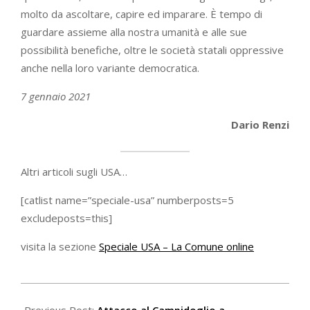
molto da ascoltare, capire ed imparare. È tempo di
guardare assieme alla nostra umanità e alle sue
possibilità benefiche, oltre le società statali oppressive
anche nella loro variante democratica.
7 gennaio 2021
Dario Renzi
Altri articoli sugli USA…
[catlist name=”speciale-usa” numberposts=5
excludeposts=this]
visita la sezione
Speciale USA – La Comune online
2021-
01-
Previous Post:
Attacco al Campidoglio a