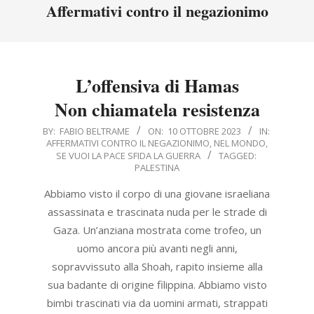
Menu
Affermativi contro il negazionimo
L’offensiva di Hamas
Non chiamatela resistenza
2023-
BY:
FABIO BELTRAME
ON:
10 OTTOBRE 2023
IN:
AFFERMATIVI CONTRO IL NEGAZIONIMO
,
NEL MONDO
,
10-
SE VUOI LA PACE SFIDA LA GUERRA
TAGGED:
10
PALESTINA
Abbiamo visto il corpo di una giovane israeliana
assassinata e trascinata nuda per le strade di
Gaza. Un’anziana mostrata come trofeo, un
uomo ancora più avanti negli anni,
sopravvissuto alla Shoah, rapito insieme alla
sua badante di origine filippina. Abbiamo visto
bimbi trascinati via da uomini armati, strappati