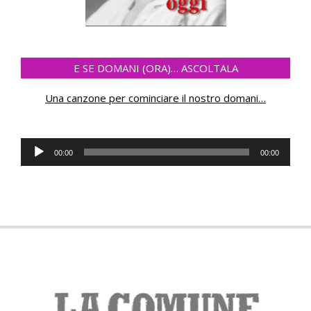
E SE DOMANI (ORA)… ASCOLTALA
Una canzone per cominciare il nostro domani
…
Audio
00:00
00:00
Player