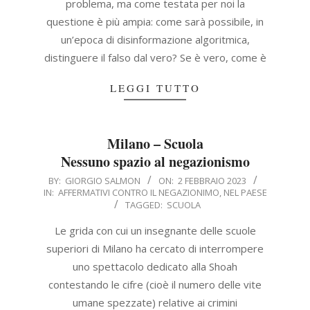
problema, ma come testata per noi la
questione è più ampia: come sarà possibile, in
un’epoca di disinformazione algoritmica,
distinguere il falso dal vero? Se è vero, come è
LEGGI TUTTO
Milano – Scuola
Nessuno spazio al negazionismo
2023-
BY:
GIORGIO SALMON
ON:
2 FEBBRAIO 2023
IN:
AFFERMATIVI CONTRO IL NEGAZIONIMO
,
NEL PAESE
02-
TAGGED:
SCUOLA
02
Le grida con cui un insegnante delle scuole
superiori di Milano ha cercato di interrompere
uno spettacolo dedicato alla Shoah
contestando le cifre (cioè il numero delle vite
umane spezzate) relative ai crimini