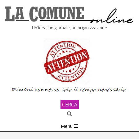
Skip
to
content
LA
Un'idea, un giornale, un'organizzazione
COMUNE
ONLINE
CERCA
Search
Primary
Menu
Navigation