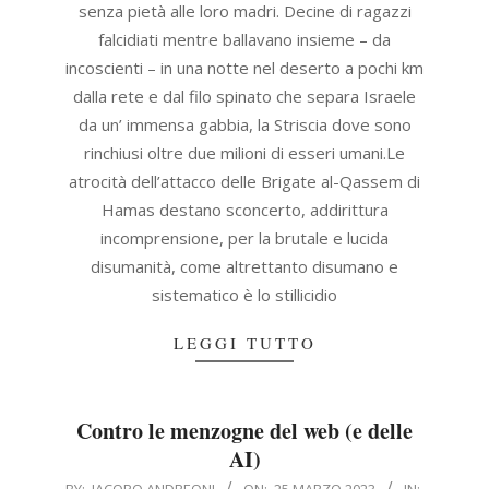
senza pietà alle loro madri. Decine di ragazzi
falcidiati mentre ballavano insieme – da
incoscienti – in una notte nel deserto a pochi km
dalla rete e dal filo spinato che separa Israele
da un’ immensa gabbia, la Striscia dove sono
rinchiusi oltre due milioni di esseri umani.Le
atrocità dell’attacco delle Brigate al-Qassem di
Hamas destano sconcerto, addirittura
incomprensione, per la brutale e lucida
disumanità, come altrettanto disumano e
sistematico è lo stillicidio
LEGGI TUTTO
Contro le menzogne del web (e delle
AI)
2023-
BY:
JACOPO ANDREONI
ON:
25 MARZO 2023
IN: