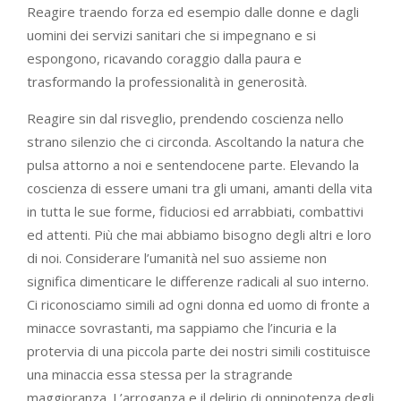
Reagire traendo forza ed esempio dalle donne e dagli
uomini dei servizi sanitari che si impegnano e si
espongono, ricavando coraggio dalla paura e
trasformando la professionalità in generosità.
Reagire sin dal risveglio, prendendo coscienza nello
strano silenzio che ci circonda. Ascoltando la natura che
pulsa attorno a noi e sentendocene parte. Elevando la
coscienza di essere umani tra gli umani, amanti della vita
in tutta le sue forme, fiduciosi ed arrabbiati, combattivi
ed attenti. Più che mai abbiamo bisogno degli altri e loro
di noi. Considerare l’umanità nel suo assieme non
significa dimenticare le differenze radicali al suo interno.
Ci riconosciamo simili ad ogni donna ed uomo di fronte a
minacce sovrastanti, ma sappiamo che l’incuria e la
protervia di una piccola parte dei nostri simili costituisce
una minaccia essa stessa per la stragrande
maggioranza. L’arroganza e il delirio di onnipotenza degli