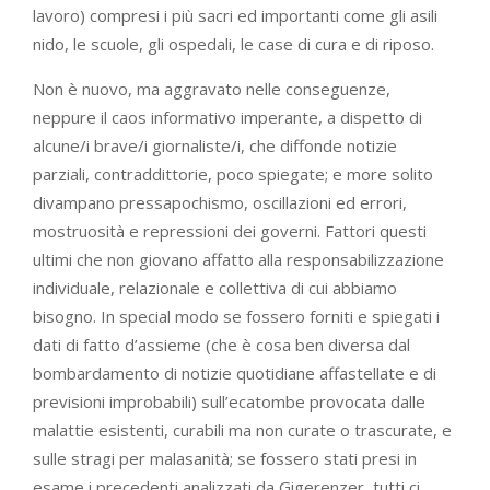
lavoro) compresi i più sacri ed importanti come gli asili
nido, le scuole, gli ospedali, le case di cura e di riposo.
Non è nuovo, ma aggravato nelle conseguenze,
neppure il caos informativo imperante, a dispetto di
alcune/i brave/i giornaliste/i, che diffonde notizie
parziali, contraddittorie, poco spiegate; e more solito
divampano pressapochismo, oscillazioni ed errori,
mostruosità e repressioni dei governi. Fattori questi
ultimi che non giovano affatto alla responsabilizzazione
individuale, relazionale e collettiva di cui abbiamo
bisogno. In special modo se fossero forniti e spiegati i
dati di fatto d’assieme (che è cosa ben diversa dal
bombardamento di notizie quotidiane affastellate e di
previsioni improbabili) sull’ecatombe provocata dalle
malattie esistenti, curabili ma non curate o trascurate, e
sulle stragi per malasanità; se fossero stati presi in
esame i precedenti analizzati da Gigerenzer, tutti ci