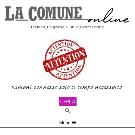
Skip
to
content
LA
Un'idea, un giornale, un'organizzazione
COMUNE
ONLINE
CERCA
Search
Primary
Menu
Navigation