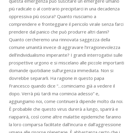
questa emergenza può suscitare un emergere umano
più radicale o al contrario precipitarci in una decadenza
oppressiva più oscura? Quanto riusciamo a
comprendere e fronteggiare il pericolo virale senza farci
prendere dal panico che può produrre altri danni?
Quanto cercheremo una rinnovata saggezza della
comune umanità invece di aggravare l’irragionevolezza
dell’individualismo imperante? I grandi interrogativi sulle
prospettive urgono e si miscelano alle piccole importanti
domande quotidiane sull’urgenza immediata. Non si
dovrebbe separarli. Ha ragione in questo papa
Francesco quando dice “…cominciamo già a vedere il
dopo. Verrà più tardi ma comincia adesso” e,
aggiungiamo noi, come continuerà dipende molto da noi.
È probabile che questo virus durerà a lungo, sparirà e
riapparirà, così come altre malattie epidemiche faranno
la loro comparsa facilitate dall’incuria e dall’aggressione
umana alle risorse planetarie. È abbastanza certo che i