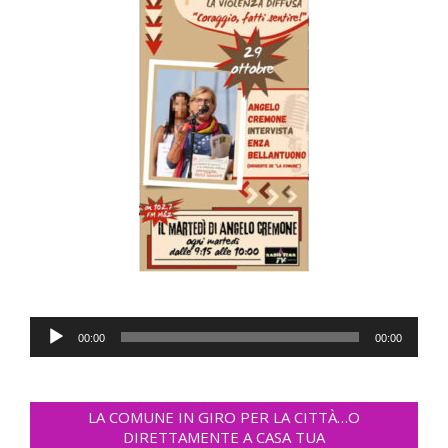
Audio
00:00
00:00
Player
LA COMUNE IN GIRO PER LA CITTÀ…O
DIRETTAMENTE A CASA TUA