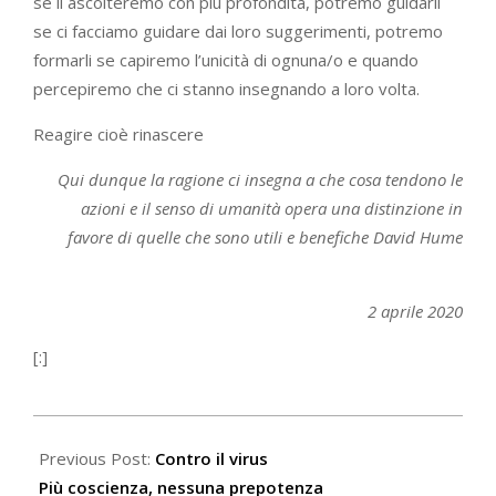
se li ascolteremo con più profondità, potremo guidarli
se ci facciamo guidare dai loro suggerimenti, potremo
formarli se capiremo l’unicità di ognuna/o e quando
percepiremo che ci stanno insegnando a loro volta.
Reagire cioè rinascere
Qui dunque la ragione ci insegna a che cosa tendono le
azioni e il senso di umanità opera una distinzione in
favore di quelle che sono utili e benefiche David Hume
2 aprile 2020
[:]
2020-
04-
Previous Post:
Contro il virus
02
Più coscienza, nessuna prepotenza