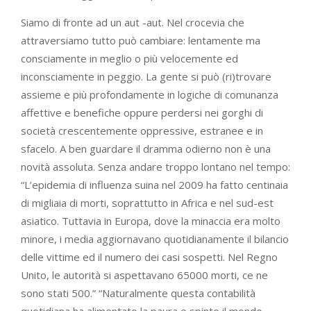
Siamo di fronte ad un aut -aut. Nel crocevia che
attraversiamo tutto può cambiare: lentamente ma
consciamente in meglio o più velocemente ed
inconsciamente in peggio. La gente si può (ri)trovare
assieme e più profondamente in logiche di comunanza
affettive e benefiche oppure perdersi nei gorghi di
società crescentemente oppressive, estranee e in
sfacelo. A ben guardare il dramma odierno non è una
novità assoluta. Senza andare troppo lontano nel tempo:
“L’epidemia di influenza suina nel 2009 ha fatto centinaia
di migliaia di morti, soprattutto in Africa e nel sud-est
asiatico. Tuttavia in Europa, dove la minaccia era molto
minore, i media aggiornavano quotidianamente il bilancio
delle vittime ed il numero dei casi sospetti. Nel Regno
Unito, le autorità si aspettavano 65000 morti, ce ne
sono stati 500.” “Naturalmente questa contabilità
quotidiana ha alimentato la paura e spinto il mondo