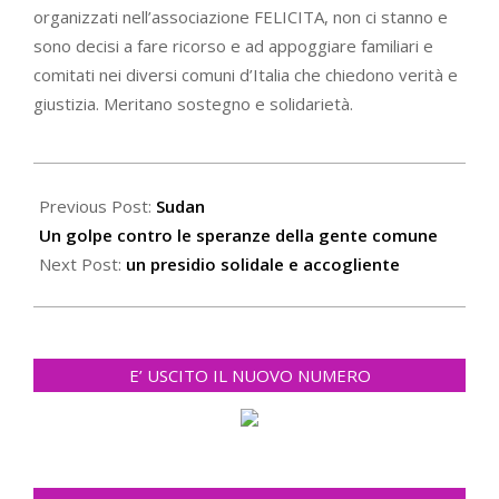
organizzati nell’associazione FELICITA, non ci stanno e
sono decisi a fare ricorso e ad appoggiare familiari e
comitati nei diversi comuni d’Italia che chiedono verità e
giustizia. Meritano sostegno e solidarietà.
2021-
10-
Previous Post:
Sudan
27
Un golpe contro le speranze della gente comune
Next Post:
un presidio solidale e accogliente
E’ USCITO IL NUOVO NUMERO