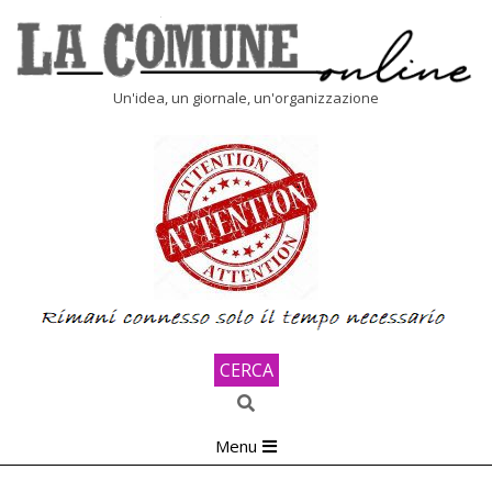
Skip
to
content
LA
Un'idea, un giornale, un'organizzazione
COMUNE
ONLINE
CERCA
Search
Primary
Menu
Navigation