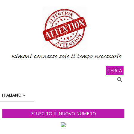
CERCA
Search
ITALIANO
E’ USCITO IL NUOVO NUMERO