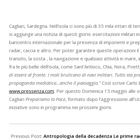
Cagliari, Sardegna. Nell’isola ci sono più di 35 mila ettari di te
si aggiunge una notizia di questi giorni: esercitazioni militari i
baricentro internazionale per la presenza di imponenti e prepo
radar, caccia e altro. Per poter garantire queste operazioni il
transito, la sosta , la navigazione e qualsiasi attività in mare,
fra le più belle dell’isola, come Sant’Antioco, Chia, Nora, Poetto
di essere al fronte. I moli brulicano di navi militari. Tutto sta p
propaganda mediatica…anche il paesaggio.”
Così scrive Carlo 
www.pressenza.com
. Per questo Domenica 15 maggio alle ore
Cagliari
Prepariamo la Pace
, formato dopo l’aggressione all’Uc
iniziative sono in programma nei prossimi giorni.
2022-
05-
Previous Post:
Antropologia della decadenza Le prime radi