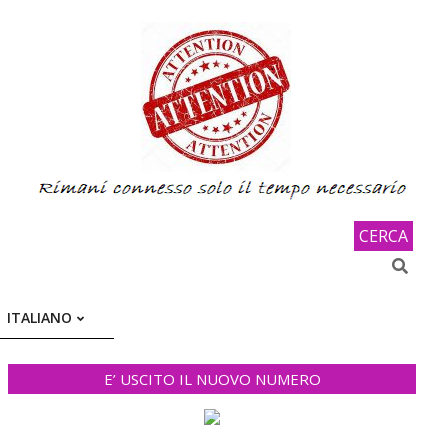
CERCA
Search
ITALIANO
E’ USCITO IL NUOVO NUMERO