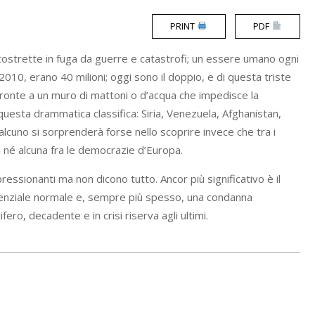
PRINT
PDF
costrette in fuga da guerre e catastrofi; un essere umano ogni
 2010, erano 40 milioni; oggi sono il doppio, e di questa triste
 fronte a un muro di mattoni o d’acqua che impedisce la
 questa drammatica classifica: Siria, Venezuela, Afghanistan,
alcuno si sorprenderà forse nello scoprire invece che tra i
iti né alcuna fra le democrazie d’Europa.
ressionanti ma non dicono tutto. Ancor più significativo è il
istenziale normale e, sempre più spesso, una condanna
fero, decadente e in crisi riserva agli ultimi.