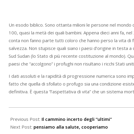
Un esodo biblico. Sono ottanta milioni le persone nel mondo 
100, quasi la metà dei quali bambini. Appena dieci anni fa, nel
conta non fanno parte tutti coloro che hanno perso la vita di
salvezza. Non stupisce quali siano i paesi d’origine in testa a
Sud Sudan (lo Stato di più recente costituzione al mondo). Qu
paesi che “accolgono” i profughi non risultano i ricchi Stati un
I dati assoluti e la rapidità di progressione numerica sono imp
fatto che quella di sfollato o profugo sia una condizione es
definitiva. È questa “l’aspettativa di vita” che un sistema morti
2020-
06-
Previous Post:
Il cammino incerto degli “ultimi”
20
Next Post:
pensiamo alla salute, cooperiamo