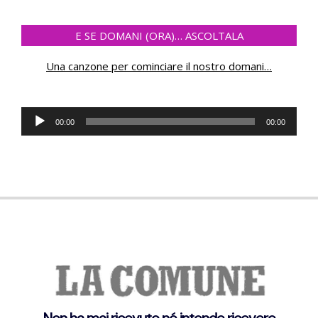
E SE DOMANI (ORA)… ASCOLTALA
Una canzone per cominciare il nostro domani
…
Audio
00:00
00:00
Player