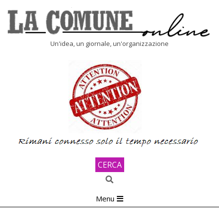
Skip
to
content
LA
Un'idea, un giornale, un'organizzazione
COMUNE
ONLINE
CERCA
Search
Primary
Menu
Navigation