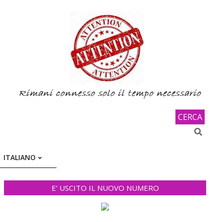
CERCA
Search
ITALIANO
E’ USCITO IL NUOVO NUMERO