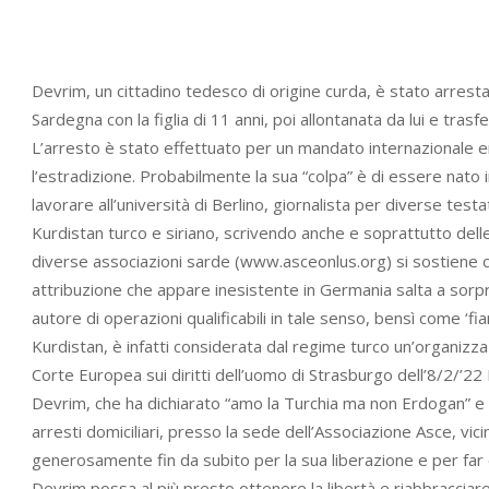
Devrim, un cittadino tedesco di origine curda, è stato arrest
Sardegna con la figlia di 11 anni, poi allontanata da lui e tras
L’arresto è stato effettuato per un mandato internazionale 
l’estradizione. Probabilmente la sua “colpa” è di essere nato 
lavorare all’università di Berlino, giornalista per diverse testa
Kurdistan turco e siriano, scrivendo anche e soprattutto dell
diverse associazioni sarde (www.asceonlus.org) si sostiene c
attribuzione che appare inesistente in Germania salta a sorpr
autore di operazioni qualificabili in tale senso, bensì come ‘fi
Kurdistan, è infatti considerata dal regime turco un’organizza
Corte Europea sui diritti dell’uomo di Strasburgo dell’8/2/’22 
Devrim, che ha dichiarato “amo la Turchia ma non Erdogan” e a
arresti domiciliari, presso la sede dell’Associazione Asce, vic
generosamente fin da subito per la sua liberazione e per far 
Devrim possa al più presto ottenere la libertà e riabbracciare 