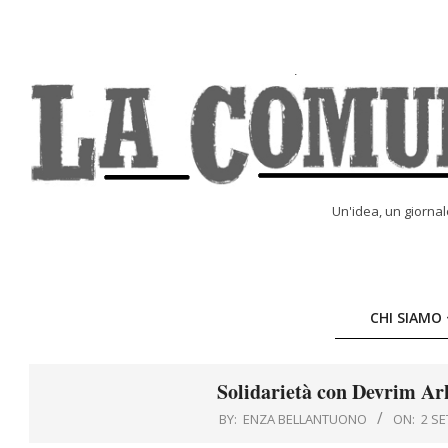
Skip
to
content
LA
Un'idea, un giorna
COMUNE
ONLINE
CHI SIAMO
Solidarietà con Devrim Ar
BY:
ENZA BELLANTUONO
ON:
2 S