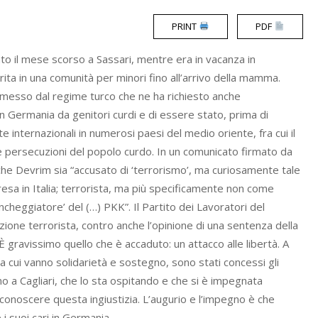
PRINT
PDF
ato il mese scorso a Sassari, mentre era in vacanza in
ferita in una comunità per minori fino all’arrivo della mamma.
emesso dal regime turco che ne ha richiesto anche
in Germania da genitori curdi e di essere stato, prima di
te internazionali in numerosi paesi del medio oriente, fra cui il
e persecuzioni del popolo curdo. In un comunicato firmato da
he Devrim sia “accusato di ‘terrorismo’, ma curiosamente tale
esa in Italia; terrorista, ma più specificamente non come
ancheggiatore’ del (…) PKK”. Il Partito dei Lavoratori del
zione terrorista, contro anche l’opinione di una sentenza della
È gravissimo quello che è accaduto: un attacco alle libertà. A
 cui vanno solidarietà e sostegno, sono stati concessi gli
ino a Cagliari, che lo sta ospitando e che si è impegnata
conoscere questa ingiustizia. L’augurio e l’impegno è che
i suoi cari in Germania.