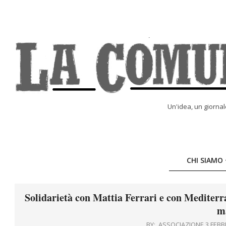
Skip
to
content
LA
Un'idea, un giorna
COMUNE
ONLINE
CHI SIAMO
Solidarietà con Mattia Ferrari e con Mediterran
m
BY:
ASSOCIAZIONE 3 FEBB