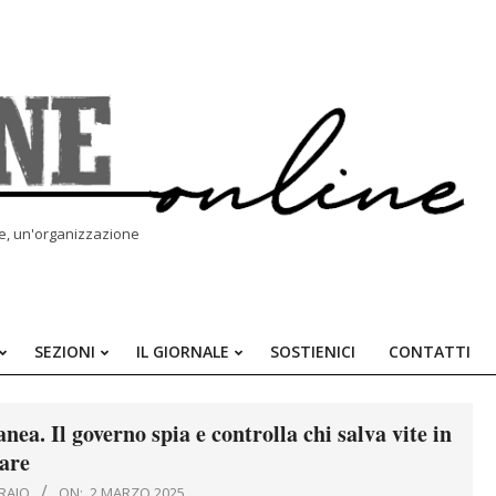
le, un'organizzazione
SEZIONI
IL GIORNALE
SOSTIENICI
CONTATTI
Primary
Navigation
Menu
ea. Il governo spia e controlla chi salva vite in
are
RAIO
ON:
2 MARZO 2025