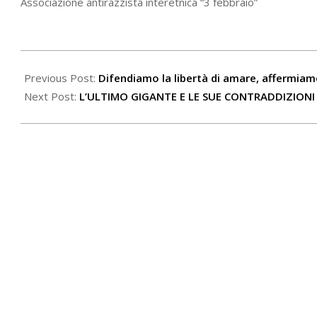
Associazione antirazzista interetnica “3 febbraio”
2025-
03-
Previous Post:
Difendiamo la libertà di amare, affermiamo 
02
Next Post:
L’ULTIMO GIGANTE E LE SUE CONTRADDIZIONI