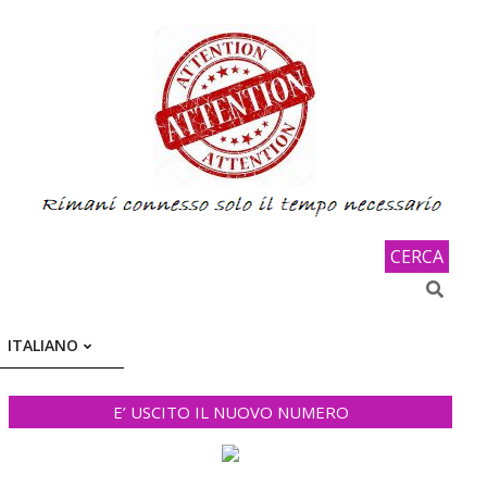
CERCA
Search
ITALIANO
E’ USCITO IL NUOVO NUMERO