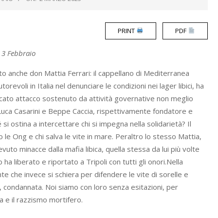
PRINT
PDF
 3 Febbraio
to anche don Mattia Ferrari: il cappellano di Mediterranea
evoli in Italia nel denunciare le condizioni nei lager libici, ha
ticato attacco sostenuto da attività governative non meglio
a Luca Casarini e Beppe Caccia, rispettivamente fondatore e
si ostina a intercettare chi si impegna nella solidarietà? Il
o le Ong e chi salva le vite in mare. Peraltro lo stesso Mattia,
evuto minacce dalla mafia libica, quella stessa da lui più volte
ha liberato e riportato a Tripoli con tutti gli onori.Nella
e che invece si schiera per difendere le vite di sorelle e
a, condannata. Noi siamo con loro senza esitazioni, per
za e il razzismo mortifero.