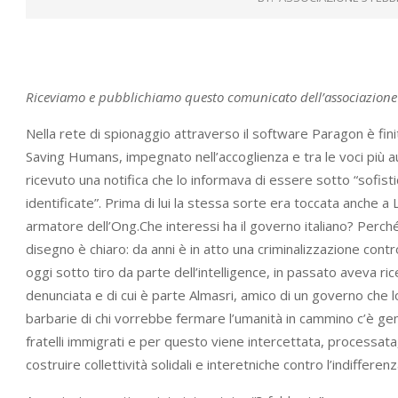
Riceviamo e pubblichiamo questo comunicato dell’associazione
Nella rete di spionaggio attraverso il software Paragon è fini
Saving Humans, impegnato nell’accoglienza e tra le voci più autor
ricevuto una notifica che lo informava di essere sotto “sofis
identificate”. Prima di lui la stessa sorte era toccata anche 
armatore dell’Ong.Che interessi ha il governo italiano? Perché 
disegno è chiaro: da anni è in atto una criminalizzazione contr
oggi sotto tiro da parte dell’intelligence, in passato aveva ric
denunciata e di cui è parte Almasri, amico di un governo che lo 
barbarie di chi vorrebbe fermare l’umanità in cammino c’è gent
fratelli immigrati e per questo viene intercettata, processat
costruire collettività solidali e interetniche contro l’indifferen