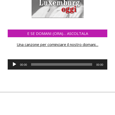
E SE DOMANI (ORA)… ASCOLTALA
Una canzone per cominciare il nostro domani
…
Audio
00:00
00:00
Player