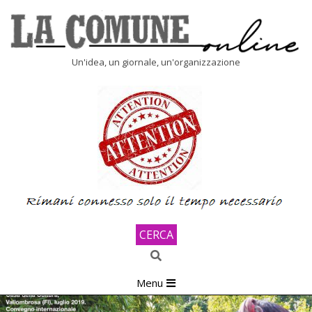
Skip
to
content
LA
Un'idea, un giornale, un'organizzazione
COMUNE
ONLINE
CERCA
Search
Primary
Menu
Navigation