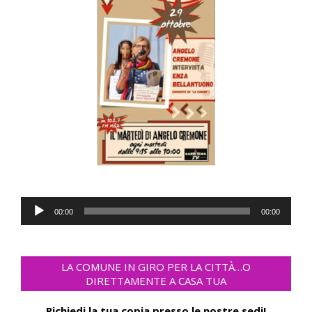
Audio
00:00
00:00
Player
LA COMUNE IN GIRO PER LA CITTÀ…O
DIRETTAMENTE A CASA TUA
Richiedi la tua copia presso le nostre sedi!