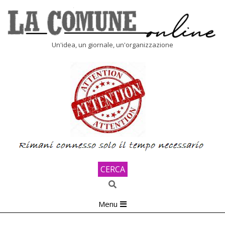
Skip
to
content
LA
Un'idea, un giornale, un'organizzazione
COMUNE
ONLINE
CERCA
Search
Primary
Menu
Navigation