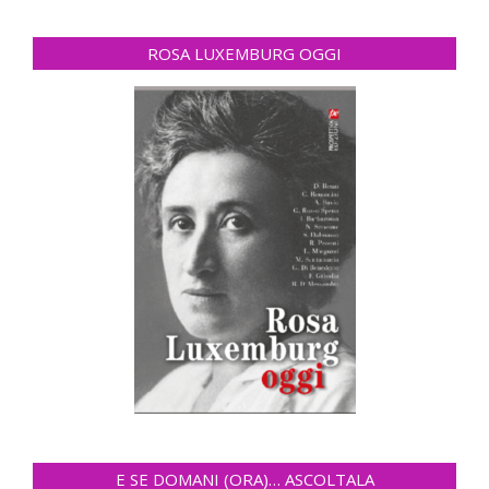
ROSA LUXEMBURG OGGI
E SE DOMANI (ORA)… ASCOLTALA