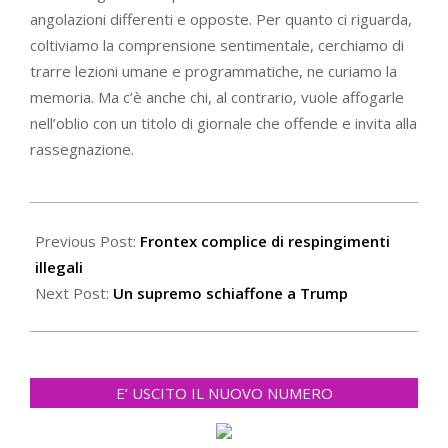
angolazioni differenti e opposte. Per quanto ci riguarda,
coltiviamo la comprensione sentimentale, cerchiamo di
trarre lezioni umane e programmatiche, ne curiamo la
memoria. Ma c’è anche chi, al contrario, vuole affogarle
nell’oblio con un titolo di giornale che offende e invita alla
rassegnazione.
2020-
12-
Previous Post:
Frontex complice di respingimenti
13
illegali
Next Post:
Un supremo schiaffone a Trump
E’ USCITO IL NUOVO NUMERO