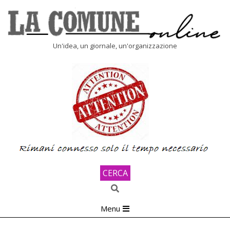
Skip
to
content
LA
Un'idea, un giornale, un'organizzazione
COMUNE
ONLINE
CERCA
Search
Primary
Menu
Navigation