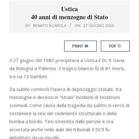
Menu
Ustica
40 anni di menzogne di Stato
BY:
RENATO SCAROLA
ON:
27 GIUGNO 2020
PRINT
PDF
Il 27 giugno del 1980 precipitava a Ustica il Dc 9 Itavia
da Bologna a Palermo. Il tragico bilancio fu di 81 morti,
tra cui 13 bambini.
Da subito cominciò l’opera di depistaggio statale, tra
menzogne e decessi in “strani” incidenti di testimoni
scomodi. Come causa della tragedia da subito si cercò di
sostenere la tesi del cedimento strutturale o della
bomba a bordo. Tesi smentita dalle perizie e ora
accertata anche nelle aule dei tribunali: il DC9 fu
abbattuto da un missile.