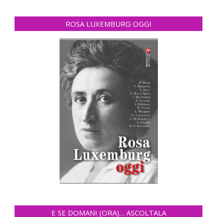
ROSA LUXEMBURG OGGI
E SE DOMANI (ORA)… ASCOLTALA