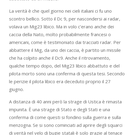
La verità è che quel giorno nei cieli italiani ci fu uno
scontro bellico. Sotto il Dc 9, per nascondersi ai radar,
volava un Mig23 libico. Ma in volo c’erano anche dei
caccia della Nato, molto probabilmente francesi o
americani, come è testimoniato dai tracciati radar. Per
abbattere il Mig, da uno dei caccia, è partito un missile
che ha colpito anche il Dc9. Anche il ritrovamento,
qualche tempo dopo, del Mig23 libico abbattuto e del
pilota morto sono una conferma di questa tesi. Secondo
le perizie il pilota libico era deceduto proprio il 27
giugno.
A distanza di 40 anni però la strage di Ustica è rimasta
impunita. È una strage di Stato e degli Stati e una
conferma di come questi si fondino sulla guerra e sulla
menzogna. Se si sono cominciati ad aprire degli squarci
di verità nel velo di bugie statali è solo grazie al tenace