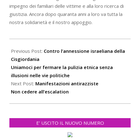
impegno dei familiari delle vittime e alla loro ricerca di
giustizia. Ancora dopo quaranta anni a loro va tutta la
nostra solidarietà e il nostro appoggio.
2020-
06-
Previous Post:
Contro l’annessione israeliana della
27
Cisgiordania
Uniamoci per fermare la pulizia etnica senza
illusioni nelle vie politiche
Next Post:
Manifestazioni antirazziste
Non cedere all’escalation
E’ USCITO IL NUOVO NUMERO