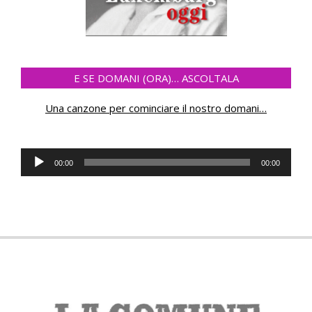
E SE DOMANI (ORA)… ASCOLTALA
Una canzone per cominciare il nostro domani
…
Audio
00:00
00:00
Player