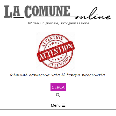
Skip
to
content
LA
Un'idea, un giornale, un'organizzazione
COMUNE
ONLINE
CERCA
Search
Primary
Menu
Navigation