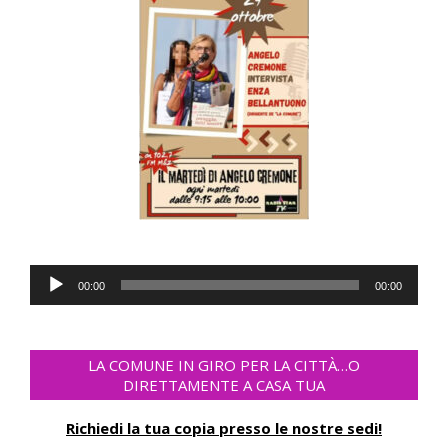
Audio
00:00
00:00
Player
LA COMUNE IN GIRO PER LA CITTÀ…O
DIRETTAMENTE A CASA TUA
Richiedi la tua copia presso le nostre sedi!