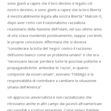
sono giunti a capire che il loro destino è legato col
nostro destino, e sono giunti a capire che la loro libertà
è inestricabilmente legata alla nostra libertà.” Malcom X,
dopo aver rotto con il nazionalismo razzialista
reazionario della Nazione dell’Islam, nel suo ultimo anno
di vita stava rivedendo positivamente, seppur con limiti,
le proprie concezioni. Affermava che si doveva
“considerare la lotta del ‘negro’ contro il razzismo
dell’uomo bianco come un problema umano” e che era
“necessario lasciar perdere tutte le ipocrisie politiche e
propagandistiche: ambedue le ‘razze’, in quanto
composte da esseri umani”, avevano “l’obbligo e la
responsabilità di contribuire a cambiare la situazione
umana dell’America”.
Un approccio universalista e non razzializzato che
ritroviamo anche in altri campi: dai jazzisti afroamericani
più sensibili a scrittori impegnati. Come James Baldwin,