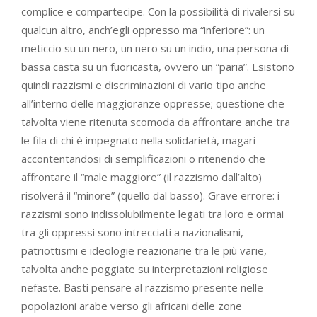
complice e compartecipe. Con la possibilità di rivalersi su
qualcun altro, anch’egli oppresso ma “inferiore”: un
meticcio su un nero, un nero su un indio, una persona di
bassa casta su un fuoricasta, ovvero un “paria”. Esistono
quindi razzismi e discriminazioni di vario tipo anche
all’interno delle maggioranze oppresse; questione che
talvolta viene ritenuta scomoda da affrontare anche tra
le fila di chi è impegnato nella solidarietà, magari
accontentandosi di semplificazioni o ritenendo che
affrontare il “male maggiore” (il razzismo dall’alto)
risolverà il “minore” (quello dal basso). Grave errore: i
razzismi sono indissolubilmente legati tra loro e ormai
tra gli oppressi sono intrecciati a nazionalismi,
patriottismi e ideologie reazionarie tra le più varie,
talvolta anche poggiate su interpretazioni religiose
nefaste. Basti pensare al razzismo presente nelle
popolazioni arabe verso gli africani delle zone