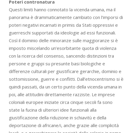
Poteri contronatura
Questi limiti hanno connotato la vicenda umana, ma il
panorama è drammaticamente cambiato con l’imporsi di
poteri negativi incarnati in primis da Stati oppressivi e
guerreschi supportati da ideologie ad essi funzionali.
Così il dominio delle minoranze sulle maggioranze si è
imposto miscelando un’esorbitante quota di violenza
con la ricerca del consenso, sancendo distinzioni tra
persone e gruppi su presunte basi biologiche e
differenze culturali per giustificare gerarchie, dominio e
sottomissione, guerre e conflitti. Dall’etnocentrismo si è
quindi passati, da un certo punto della vicenda umana in
poi, alle attitudini direttamente razziste. Le imprese
coloniali europee iniziate circa cinque secoli fa sono
state la fucina di ulteriori idee funzionali alla
giustificazione della riduzione in schiavitù e della
deportazione di africane/i, anche grazie alle complicità
locali, e a gerarchizzare le società delle colonie in nome