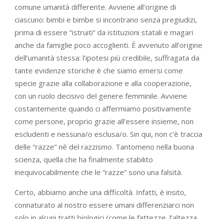
comune umanità differente. Avviene all’origine di
ciascuno: bimbi e bimbe si incontrano senza pregiudizi,
prima di essere “istruiti” da istituzioni statali e magari
anche da famiglie poco accoglienti. È avvenuto all’origine
dell’umanità stessa: l’ipotesi più credibile, suffragata da
tante evidenze storiche è che siamo emersi come
specie grazie alla collaborazione e alla cooperazione,
con un ruolo decisivo del genere femminile. Avviene
costantemente quando ci affermiamo positivamente
come persone, proprio grazie all’essere insieme, non
escludenti e nessuna/o esclusa/o. Sin qui, non c’è traccia
delle “razze” né del razzismo. Tantomeno nella buona
scienza, quella che ha finalmente stabilito
inequivocabilmente che le “razze” sono una falsità.
Certo, abbiamo anche una difficoltà. Infatti, è insito,
connaturato al nostro essere umani differenziarci non
solo in alcuni tratti biologici (come le fattezze, l’altezza,