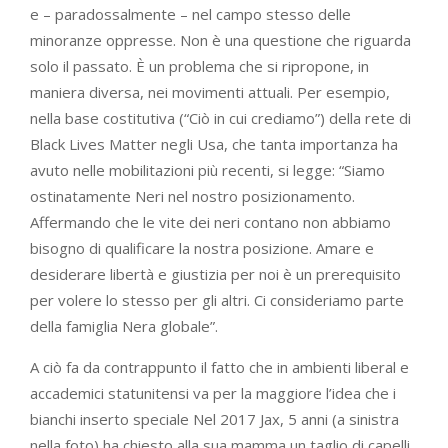
e – paradossalmente – nel campo stesso delle
minoranze oppresse. Non è una questione che riguarda
solo il passato. È un problema che si ripropone, in
maniera diversa, nei movimenti attuali. Per esempio,
nella base costitutiva (“Ciò in cui crediamo”) della rete di
Black Lives Matter negli Usa, che tanta importanza ha
avuto nelle mobilitazioni più recenti, si legge: “Siamo
ostinatamente Neri nel nostro posizionamento.
Affermando che le vite dei neri contano non abbiamo
bisogno di qualificare la nostra posizione. Amare e
desiderare libertà e giustizia per noi è un prerequisito
per volere lo stesso per gli altri. Ci consideriamo parte
della famiglia Nera globale”.
A ciò fa da contrappunto il fatto che in ambienti liberal e
accademici statunitensi va per la maggiore l’idea che i
bianchi inserto speciale Nel 2017 Jax, 5 anni (a sinistra
nella foto) ha chiesto alla sua mamma un taglio di capelli