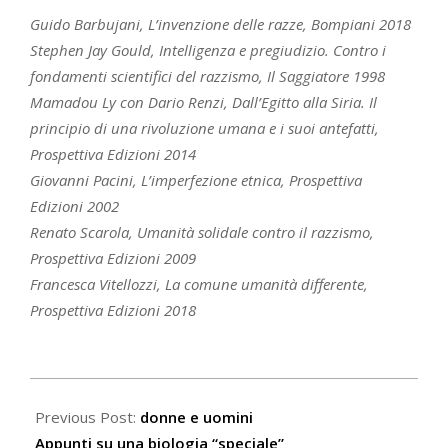
Guido Barbujani, L’invenzione delle razze, Bompiani 2018
Stephen Jay Gould, Intelligenza e pregiudizio. Contro i
fondamenti scientifici del razzismo, Il Saggiatore 1998
Mamadou Ly con Dario Renzi, Dall’Egitto alla Siria. Il
principio di una rivoluzione umana e i suoi antefatti,
Prospettiva Edizioni 2014
Giovanni Pacini, L’imperfezione etnica, Prospettiva
Edizioni 2002
Renato Scarola, Umanità solidale contro il razzismo,
Prospettiva Edizioni 2009
Francesca Vitellozzi, La comune umanità differente,
Prospettiva Edizioni 2018
2021-
05-
Previous Post:
donne e uomini
14
Appunti su una biologia “speciale”