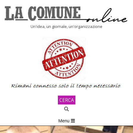
Skip
to
content
LA
Un'idea, un giornale, un'organizzazione
COMUNE
ONLINE
CERCA
Search
Primary
Menu
Navigation