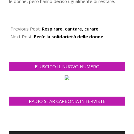
le donne, però hanno deciso ugualmente di restare.
2021-
02-
Previous Post:
Respirare, cantare, curare
23
Next Post:
Perù: la solidarietà delle donne
E’ USCITO IL NUOVO NUMERO
RADIO STAR CARBONIA INTERVISTE