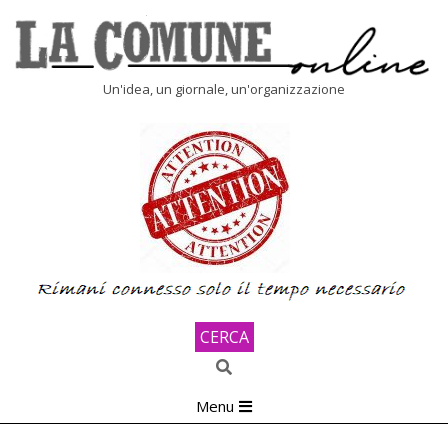
Skip
to
content
LA
Un'idea, un giornale, un'organizzazione
COMUNE
ONLINE
CERCA
Search
Primary
Menu
Navigation