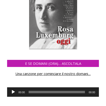
E SE DOMANI (ORA)… ASCOLTALA
Una canzone per cominciare il nostro domani
…
Audio
00:00
00:00
Player